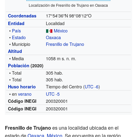
Localización de Fresnillo de Trujano en Oaxaca
17°54′36″N
98°08′12″O
Coordenadas
Localidad
Entidad
•
País
México
•
Estado
Oaxaca
• Municipio
Fresnillo de Trujano
Altitud
• Media
1058 m s. n. m.
Población
(2020)
• Total
305 hab.
• Total
305 hab.
Tiempo del Centro (
UTC -6
)
Huso horario
• en
verano
UTC -5
200320001
Código INEGI
200320001
Código INEGI
Fresnillo de Trujano
es una localidad ubicada en el
estado de
Oaxaca
,
México
. Se encuentra en la región