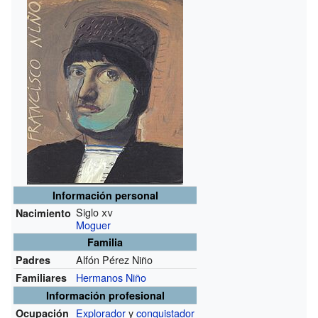
Información personal
Siglo
xv
Nacimiento
Moguer
Familia
Alfón Pérez Niño
Padres
Hermanos Niño
Familiares
Información profesional
Explorador
y
conquistador
Ocupación