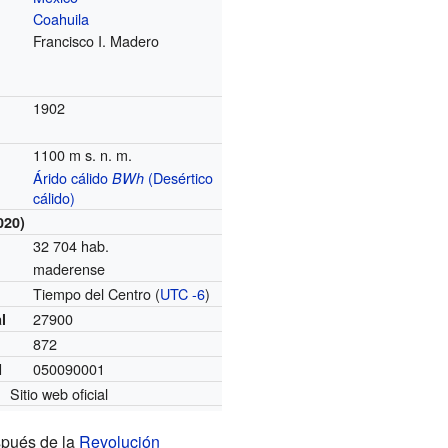
Coahuila
Francisco I. Madero
1902
1100 m s. n. m.
Árido cálido
(Desértico
BWh
cálido)
020)
32 704 hab.
maderense
Tiempo del Centro (
UTC -6
)
o
27900
l
872
050090001
I
Sitio web oficial
spués de la
Revolución