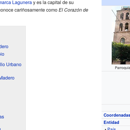
arca Lagunera
y es la capital de su
e conoce cariñosamente como
El Corazón de
adero
io
llo Urbano
Parroqui
 Madero
Coordenada
as
Entidad
•
País
l