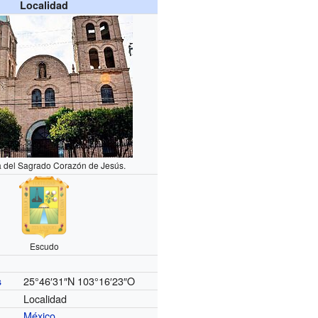
Localidad
a del Sagrado Corazón de Jesús.
Escudo
25°46′31″N
103°16′23″O
s
Localidad
México