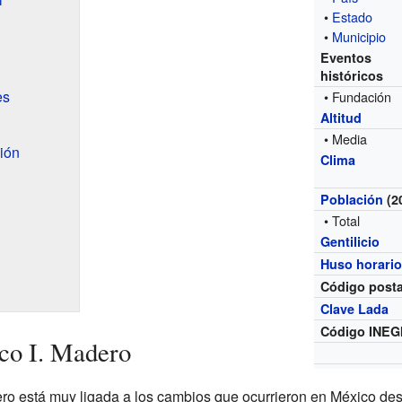
•
Estado
•
Municipio
Eventos
históricos
es
• Fundación
Altitud
• Media
ión
Clima
Población
(2
• Total
Gentilicio
Huso horari
Código posta
Clave Lada
Código INEG
sco I. Madero
dero está muy ligada a los cambios que ocurrieron en México de