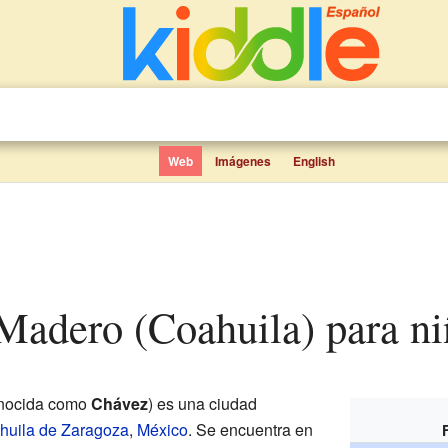
Web
Imágenes
English
. Madero (Coahuila) para n
onocida como
Chávez
) es una ciudad
huila de Zaragoza
,
México
. Se encuentra en