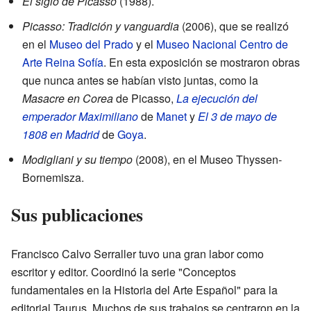
El siglo de Picasso
(1988).
Picasso: Tradición y vanguardia
(2006), que se realizó
en el
Museo del Prado
y el
Museo Nacional Centro de
Arte Reina Sofía
. En esta exposición se mostraron obras
que nunca antes se habían visto juntas, como la
Masacre en Corea
de Picasso,
La ejecución del
emperador Maximiliano
de
Manet
y
El 3 de mayo de
1808 en Madrid
de
Goya
.
Modigliani y su tiempo
(2008), en el Museo Thyssen-
Bornemisza.
Sus publicaciones
Francisco Calvo Serraller tuvo una gran labor como
escritor y editor. Coordinó la serie "Conceptos
fundamentales en la Historia del Arte Español" para la
editorial Taurus. Muchos de sus trabajos se centraron en la