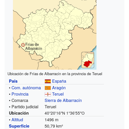
Frías de
Albarracín
Ubicación de Frías de Albarracín en la provincia de Teruel
España
País
•
Com. autónoma
Aragón
•
Provincia
Teruel
• Comarca
Sierra de Albarracín
• Partido judicial
Teruel
Ubicación
40°20′16″N
1°36′55″O
•
Altitud
1496 m
50,79 km²
Superficie