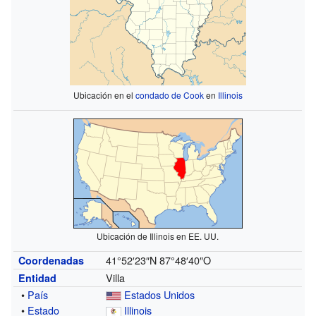
Ubicación en el
condado de Cook
en
Illinois
Ubicación de Illinois en EE. UU.
41°52′23″N
87°48′40″O
Coordenadas
Villa
Entidad
•
País
Estados Unidos
•
Estado
Illinois