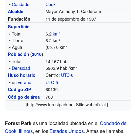
•
Condado
Cook
Mayor Anthony T. Calderone
Alcalde
11 de septiembre de 1907
Fundación
Superficie
• Total
6.2
km²
• Tierra
6.2 km²
• Agua
(0%) 0 km²
Población
(
2010
)
• Total
14 167 hab.
•
Densidad
5902,9 hab./km²
Centro:
UTC-6
Huso horario
• en
verano
UTC-5
60130
Código ZIP
708
Código de área
[http://
www.forestpark.net
Sitio web oficial ]
Forest Park
es una localidad ubicada en el
Condado de
Cook
,
Illinois
, en los
Estados Unidos
. Antes se llamaba