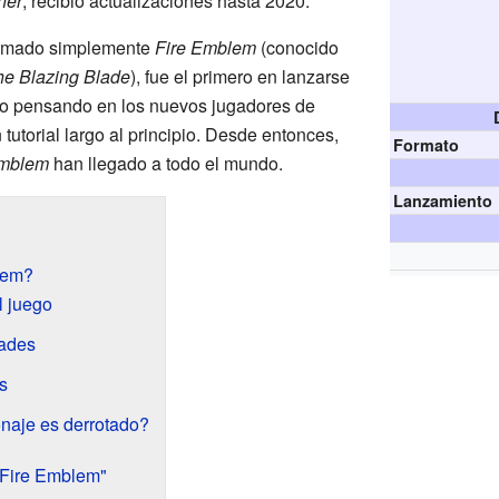
her
, recibió actualizaciones hasta 2020.
llamado simplemente
Fire Emblem
(conocido
he Blazing Blade
), fue el primero en lanzarse
zo pensando en los nuevos jugadores de
 tutorial largo al principio. Desde entonces,
Formato
Emblem
han llegado a todo el mundo.
Lanzamiento
lem?
l juego
dades
s
naje es derrotado?
"Fire Emblem"