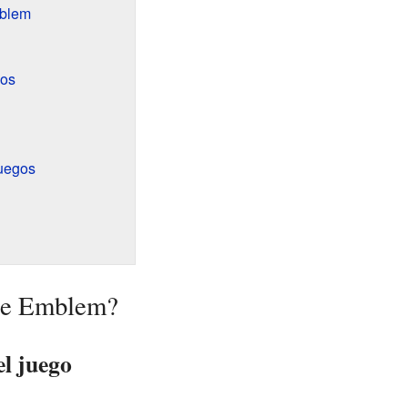
mblem
ios
juegos
re Emblem?
el juego