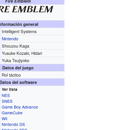
Fire Emblem
nformación general
Intelligent Systems
r
Nintendo
Shouzou Kaga
Yusuke Kozaki, Hidari
Yuka Tsujiyoko
Datos del juego
Rol táctico
Datos del software
Ver lista
NES
SNES
Game Boy Advance
GameCube
Wii
Nintendo DS
Nintendo 3DS