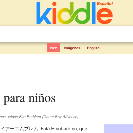
Web
Imágenes
English
 para niños
ance, véase Fire Emblem (Game Boy Advance).
ファイアーエムブレム, Faiā Emuburemu, que