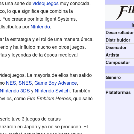
es una serie de
videojuegos
muy conocida.
ico, lo que significa que combina la
. Fue creada por Intelligent Systems,
I
istribuida por
Nintendo
.
Desarrollado
r la estrategia y el rol de una manera única.
Distribuidor
rlo y ha influido mucho en otros juegos.
Diseñador
orias y leyendas de la época medieval
Artista
Compositor
videojuegos. La mayoría de ellos han salido
Género
omo
NES
,
SNES
,
Game Boy Advance
,
Nintendo 3DS
y
Nintendo Switch
. También
Plataformas
móviles, como
Fire Emblem Heroes
, que salió
serie tuvo 3 juegos de cartas
lanzaron en Japón y ya no se producen. El