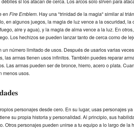
 débiles si los atacan de cerca. Los arcos solo sirven para ataca
e en
Fire Emblem
. Hay una "trinidad de la magia" similar al tr
o, en algunos juegos, la magia de luz vence a la oscuridad, la
uego, aire y agua), y la magia de alma vence a la luz. En otros, 
 fuego. Los hechizos se pueden lanzar tanto de cerca como de lej
n un número limitado de usos. Después de usarlos varias veces,
, las armas tienen usos infinitos. También puedes reparar arm
s. Las armas pueden ser de bronce, hierro, acero o plata. Cuan
en menos usos.
idades
propios personajes desde cero. En su lugar, usas personajes ya
iene su propia historia y personalidad. Al principio, sus habili
 Otros personajes pueden unirse a tu equipo a lo largo de la hi