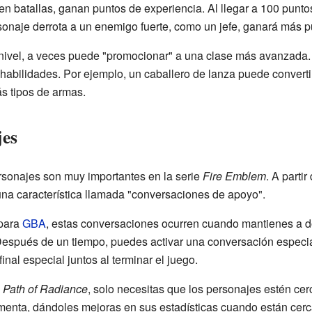
n batallas, ganan puntos de experiencia. Al llegar a 100 puntos
sonaje derrota a un enemigo fuerte, como un jefe, ganará más p
ivel, a veces puede "promocionar" a una clase más avanzada. 
 habilidades. Por ejemplo, un caballero de lanza puede converti
s tipos de armas.
jes
ersonajes son muy importantes en la serie
Fire Emblem
. A partir
una característica llamada "conversaciones de apoyo".
para
GBA
, estas conversaciones ocurren cuando mantienes a d
espués de un tiempo, puedes activar una conversación especial 
nal especial juntos al terminar el juego.
o
Path of Radiance
, solo necesitas que los personajes estén cer
menta, dándoles mejoras en sus estadísticas cuando están cerca