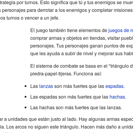
rategia por turnos. Esto significa que tú y tus enemigos se mue
us personajes para derrotar a los enemigos y completar misione
ios turnos o vencer a un jefe.
El juego también tiene elementos de
juegos de r
comprar armas y objetos en tiendas, visitar puebl
personajes. Tus personajes ganan puntos de expe
que les ayuda a subir de nivel y mejorar sus habi
El sistema de combate se basa en el "triángulo d
piedra-papel-tijeras. Funciona así:
Las
lanzas
son más fuertes que las
espadas
.
Las espadas son más fuertes que las
hachas
.
Las hachas son más fuertes que las lanzas.
r a unidades que están justo al lado. Hay algunas armas espec
ia. Los arcos no siguen este triángulo. Hacen más daño a unid