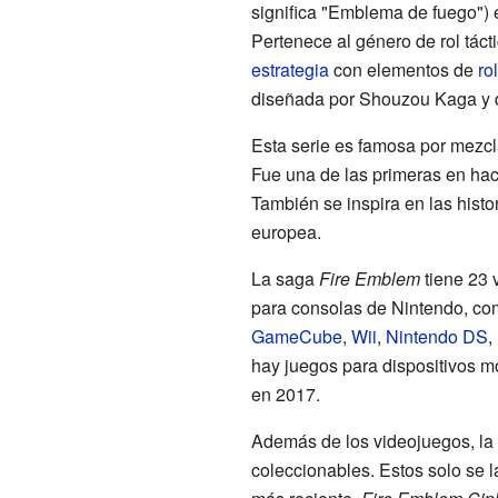
significa "Emblema de fuego") 
Pertenece al género de rol táct
estrategia
con elementos de
rol
diseñada por Shouzou Kaga y d
Esta serie es famosa por mezcla
Fue una de las primeras en hace
También se inspira en las hist
europea.
La saga
Fire Emblem
tiene 23 
para consolas de Nintendo, c
GameCube
,
Wii
,
Nintendo DS
,
hay juegos para dispositivos 
en 2017.
Además de los videojuegos, la 
coleccionables. Estos solo se 