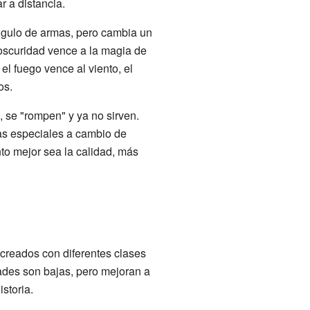
r a distancia.
iángulo de armas, pero cambia un
 oscuridad vence a la magia de
el fuego vence al viento, el
os.
 se "rompen" y ya no sirven.
as especiales a cambio de
to mejor sea la calidad, más
 creados con diferentes clases
dades son bajas, pero mejoran a
storia.