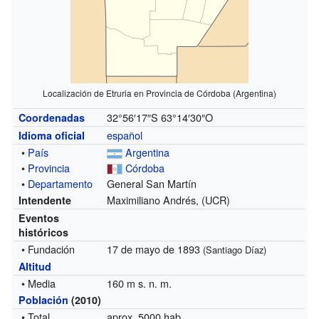
Localización de Etruria en Provincia de Córdoba (Argentina)
32°56′17″S
63°14′30″O
Coordenadas
español
Idioma oficial
•
País
Argentina
•
Provincia
Córdoba
•
Departamento
General San Martín
Maximiliano Andrés, (UCR)
Intendente
Eventos
históricos
• Fundación
17 de mayo de 1893
(Santiago Díaz)
Altitud
• Media
160 m s. n. m.
Población
(2010)
• Total
aprox. 5000 hab.