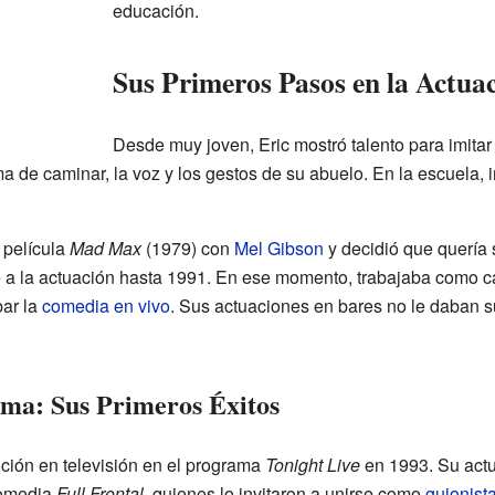
educación.
Sus Primeros Pasos en la Actua
Desde muy joven, Eric mostró talento para imitar 
ma de caminar, la voz y los gestos de su abuelo. En la escuela, 
 película
Mad Max
(1979) con
Mel Gibson
y decidió que quería 
 a la actuación hasta 1991. En ese momento, trabajaba como c
bar la
comedia en vivo
. Sus actuaciones en bares no le daban su
ma: Sus Primeros Éxitos
ición en televisión en el programa
Tonight Live
en 1993. Su actu
comedia
Full Frontal
, quienes lo invitaron a unirse como
guionist