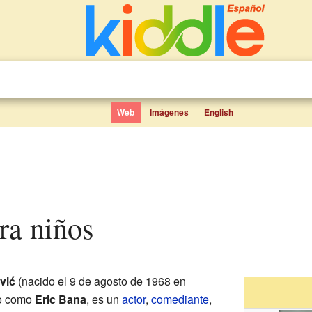
Web
Imágenes
English
ara niños
vić
(nacido el 9 de agosto de 1968 en
do como
Eric Bana
, es un
actor
,
comediante
,