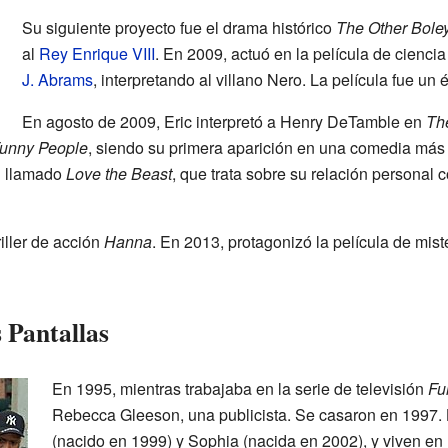
Su siguiente proyecto fue el drama histórico
The Other Boley
al
Rey Enrique VIII
. En 2009, actuó en la película de ciencia
J. Abrams
, interpretando al villano Nero. La película fue un éx
En agosto de 2009, Eric interpretó a Henry DeTamble en
The
unny People
, siendo su primera aparición en una comedia más
l
llamado
Love the Beast
, que trata sobre su relación personal 
iller de acción
Hanna
. En 2013, protagonizó la película de mist
 Pantallas
En 1995, mientras trabajaba en la serie de televisión
Ful
Rebecca Gleeson, una publicista. Se casaron en 1997. L
(nacido en 1999) y Sophia (nacida en 2002), y viven en