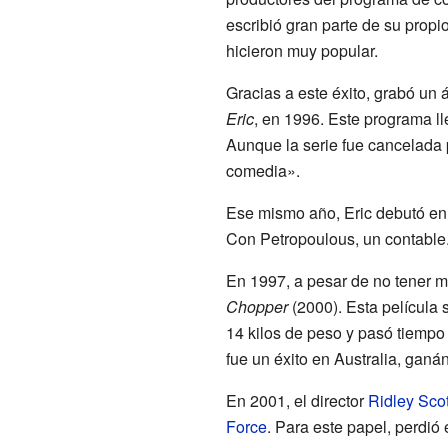
escribió gran parte de su propi
hicieron muy popular.
Gracias a este éxito, grabó u
Eric
, en 1996. Este programa l
Aunque la serie fue cancelada
comedia».
Ese mismo año, Eric debutó en e
Con Petropoulous, un contable. L
En 1997, a pesar de no tener m
Chopper
(2000). Esta película 
14 kilos de peso y pasó tiempo 
fue un éxito en Australia, ganán
En 2001, el director
Ridley Scot
Force
. Para este papel, perdi