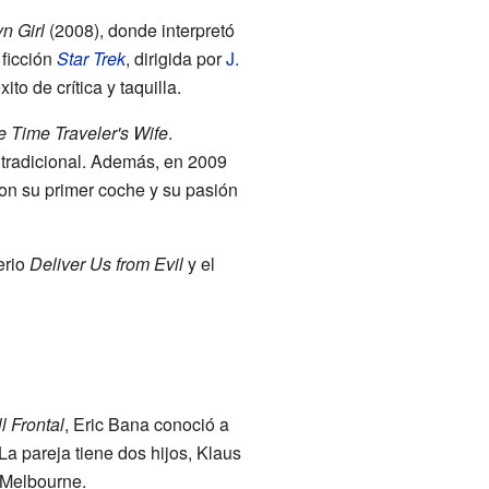
n Girl
(2008), donde interpretó
 ficción
Star Trek
, dirigida por
J.
ito de crítica y taquilla.
 Time Traveler's Wife
.
 tradicional. Además, en 2009
con su primer coche y su pasión
erio
Deliver Us from Evil
y el
l Frontal
, Eric Bana conoció a
a pareja tiene dos hijos, Klaus
 Melbourne.