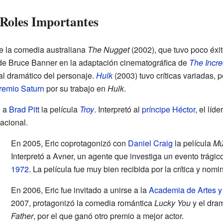
 Roles Importantes
ue la comedia australiana
The Nugget
(2002), que tuvo poco éxit
l de Bruce Banner en la adaptación cinematográfica de
The Incre
al dramático del personaje.
Hulk
(2003) tuvo críticas variadas, p
remio Saturn
por su trabajo en
Hulk
.
o a
Brad Pitt
la película
Troy
. Interpretó al
príncipe Héctor
, el líd
nacional.
En 2005, Eric coprotagonizó con
Daniel Craig
la película
Mú
Interpretó a Avner, un agente que investiga un evento trágic
1972
. La película fue muy bien recibida por la crítica y nom
En 2006, Eric fue invitado a unirse a la
Academia de Artes y
2007, protagonizó la comedia romántica
Lucky You
y el dra
Father
, por el que ganó otro premio a mejor actor.