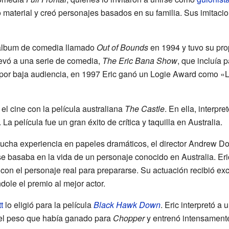
o material y creó personajes basados en su familia. Sus imitac
n álbum de comedia llamado
Out of Bounds
en 1994 y tuvo su pro
levó a una serie de comedia,
The Eric Bana Show
, que incluía 
 por baja audiencia, en 1997 Eric ganó un Logie Award como «
l cine con la película australiana
The Castle
. En ella, interp
a película fue un gran éxito de crítica y taquilla en Australia.
ucha experiencia en papeles dramáticos, el director Andrew Dom
se basaba en la vida de un personaje conocido en Australia. Er
con el personaje real para prepararse. Su actuación recibió excel
dole el premio al mejor actor.
t
lo eligió para la película
Black Hawk Down
. Eric interpretó a 
ó el peso que había ganado para
Chopper
y entrenó intensament