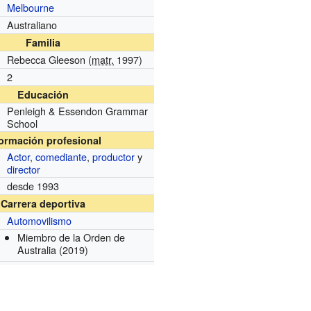
Melbourne
Australiano
Familia
Rebecca Gleeson (
matr.
1997)
2
Educación
Penleigh & Essendon Grammar
School
formación profesional
Actor
,
comediante
,
productor
y
director
desde 1993
Carrera deportiva
Automovilismo
Miembro de la Orden de
Australia
(2019)