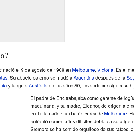
na?
ć nació el 9 de agosto de 1968 en
Melbourne
,
Victoria
. Es el m
atas
. Su abuelo paterno se mudó a
Argentina
después de la
Seg
nia
y luego a
Australia
en los años 50, llevando consigo a su hij
El padre de Eric trabajaba como gerente de logí
maquinaria, y su madre, Eleanor, de origen alemá
en Tullamarine, un barrio cerca de
Melbourne
. H
enfrentó comentarios difíciles debido a su origen,
Siempre se ha sentido orgulloso de sus raíces, 