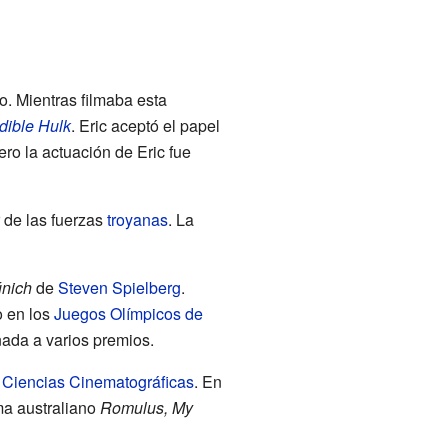
o. Mientras filmaba esta
dible Hulk
. Eric aceptó el papel
ero la actuación de Eric fue
er de las fuerzas
troyanas
. La
nich
de
Steven Spielberg
.
o en los
Juegos Olímpicos de
inada a varios premios.
 Ciencias Cinematográficas
. En
ma australiano
Romulus, My