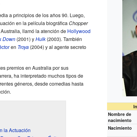
.
ia a principios de los años 90. Luego,
uación en la película biográfica
Chopper
Australia, llamó la atención de
Hollywood
k Down
(2001) y
Hulk
(2003). También
ctor
en
Troya
(2004) y al agente secreto
tes premios en Australia por sus
arrera, ha interpretado muchos tipos de
erentes géneros, desde comedias hasta
cción.
I
Nombre de
nacimiento
Nacimiento
n la Actuación