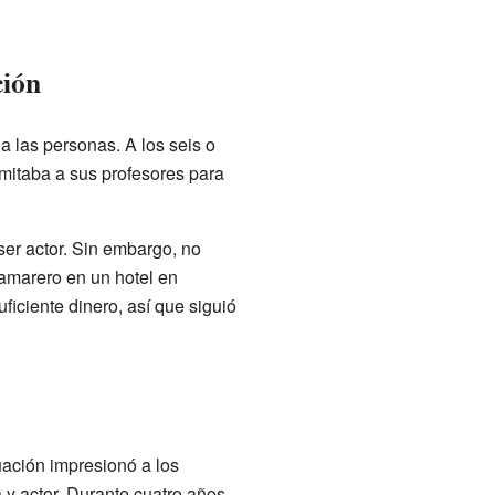
ción
a las personas. A los seis o
imitaba a sus profesores para
ser actor. Sin embargo, no
amarero en un hotel en
ficiente dinero, así que siguió
ación impresionó a los
a
y actor. Durante cuatro años,