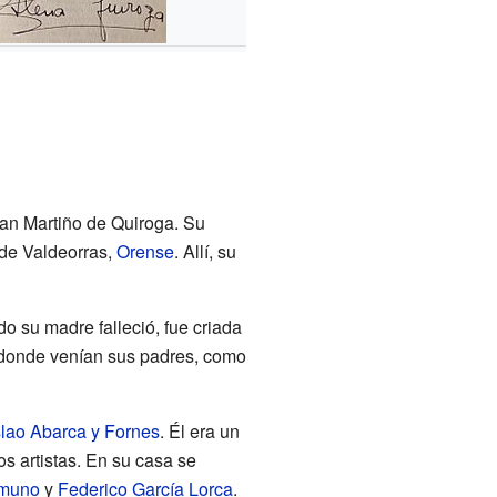
an Martiño de Quiroga. Su
de Valdeorras,
Orense
. Allí, su
 su madre falleció, fue criada
e donde venían sus padres, como
slao Abarca y Fornes
. Él era un
s artistas. En su casa se
amuno
y
Federico García Lorca
.