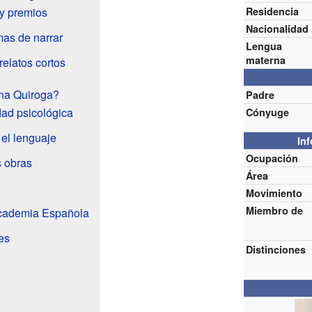
y premios
Residencia
Nacionalidad
as de narrar
Lengua
materna
relatos cortos
ena Quiroga?
Padre
dad psicológica
Cónyuge
 el lenguaje
In
Ocupación
s obras
Área
Movimiento
Miembro de
Academia Española
es
Distinciones