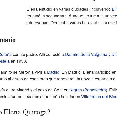
Elena estudió en varias ciudades, incluyendo
Bi
terminó la secundaria. Aunque no fue a la univers
interesaban. Dedicaba varias horas al día a escri
imonio
Coruña
con su padre. Allí conoció a
Dalmiro de la Válgoma y Dí
stela
en 1950.
lmiro se fueron a vivir a
Madrid
. En Madrid, Elena participó en
 unió al grupo de escritores que renovaron la novela española a
ivía entre Madrid y el pazo de Cea, en
Nigrán
(
Pontevedra
). Fal
restos fueron llevados al panteón familiar en
Villafranca del Bie
ó Elena Quiroga?