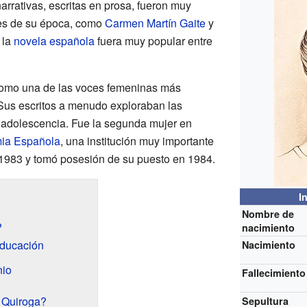
rrativas, escritas en prosa, fueron muy
ores de su época, como
Carmen Martín Gaite
y
 la
novela española
fuera muy popular entre
como una de las voces femeninas más
Sus escritos a menudo exploraban las
a adolescencia. Fue la segunda mujer en
ia Española
, una institución muy importante
 1983 y tomó posesión de su puesto en 1984.
I
Nombre de
?
nacimiento
educación
Nacimiento
nio
Fallecimiento
 Quiroga?
Sepultura