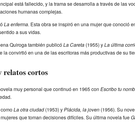
ncipal está fallecido, y la trama se desarrolla a través de las v
elaciones humanas complejas.
ió
La enferma
. Esta obra se inspiró en una mujer que conoció 
entido a sus vidas.
Elena Quiroga también publicó
La Careta
(1955) y
La última corr
e la convirtió en una de las escritoras más productivas de su ti
 relatos cortos
novela muy personal que continuó en 1965 con
Escribo tu nomb
iedad.
os como
La otra ciudad
(1953) y
Plácida, la joven
(1956). Su nove
 mujeres que toman decisiones difíciles. Su última novela fue
G