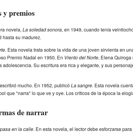
s y premios
era novela,
La soledad sonora
, en 1949, cuando tenía veintiocho
d hasta su madurez.
rte
. Esta novela trata sobre la vida de una joven sirvienta en un
ioso Premio Nadal en 1950. En
Viento del Norte
, Elena Quiroga 
la adolescencia. Su escritura era rica y elegante, y sus persona
 escribió mucho. En 1952, publicó
La sangre
. Esta novela cuenta
ol que "narra" lo que ve y oye. Los críticos de la época la elog
rmas de narrar
pasa en la calle
. En esta novela, el lector debe esforzarse para 