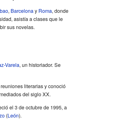
lbao
,
Barcelona
y
Roma
, donde
idad, asistía a clases que le
bir sus novelas.
az-Varela
, un historiador. Se
 reuniones literarias y conoció
 mediados del siglo XX.
leció el 3 de octubre de 1995, a
rzo
(
León
).