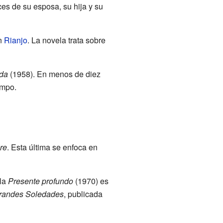
oces de su esposa, su hija y su
en
Rianjo
. La novela trata sobre
ida
(1958). En menos de diez
empo.
re
. Esta última se enfoca en
la
Presente profundo
(1970) es
randes Soledades
, publicada