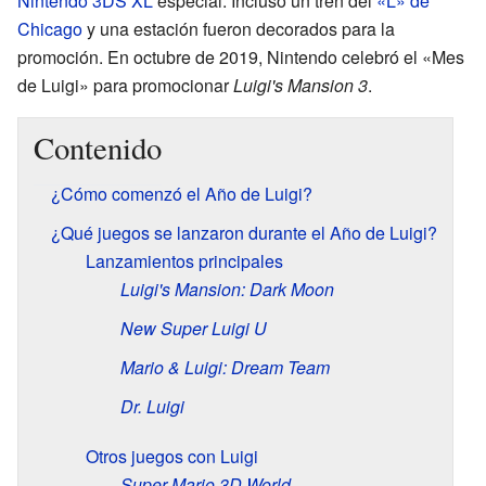
Nintendo 3DS XL
especial. Incluso un tren del
«L» de
Chicago
y una estación fueron decorados para la
promoción. En octubre de 2019, Nintendo celebró el «Mes
de Luigi» para promocionar
Luigi's Mansion 3
.
Contenido
¿Cómo comenzó el Año de Luigi?
¿Qué juegos se lanzaron durante el Año de Luigi?
Lanzamientos principales
Luigi's Mansion: Dark Moon
New Super Luigi U
Mario & Luigi: Dream Team
Dr. Luigi
Otros juegos con Luigi
Super Mario 3D World