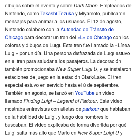
dibujos sobre el evento y sobre
Dark Moon
. Empleados de
Nintendo, como
Takashi Tezuka
y Miyamoto, publicaron
mensajes para animar a los usuarios. El 12 de agosto,
Nintendo colaboró con la
Autoridad de Tránsito de
Chicago
para decorar un tren del
«L» de Chicago
con los
colores y dibujos de Luigi. Este tren fue llamado la «Línea
Luigi» por un día. Una persona disfrazada de Luigi estuvo
en el tren para saludar a los pasajeros. La decoración
también promocionaba
New Super Luigi U
, y se instalaron
estaciones de juego en la estación Clark/Lake. El tren
especial estuvo en servicio hasta el 8 de septiembre.
También en agosto, se lanzó en
YouTube
un video
llamado
Finding Luigi – Legend of Parkour
. Este video
mostraba entrevistas con atletas de
parkour
que hablaban
de la habilidad de Luigi, y luego dos hombres lo
buscaban. El video explicaba de forma divertida por qué
Luigi salta más alto que Mario en
New Super Luigi U
y