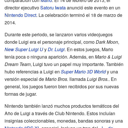
comparación con
Mario
. El 14 de febrero de 2013, el
director ejecutivo
Satoru Iwata
anunció este evento en un
Nintendo Direct
. La celebración terminó el 18 de marzo de
2014.
Durante este periodo, se lanzaron varios videojuegos
donde Luigi era el personaje principal, como
Dark Moon
,
New Super Luigi U
y
Dr. Luigi
. En estos juegos, Mario
tenía poca o ninguna aparición. Además, en
Mario & Luigi
Dream Team
, Luigi tuvo un papel muy importante. También
hubo referencias a Luigi en
Super Mario 3D World
y una
versión especial de
Mario Bros.
llamada
Luigi Bros.
. En
general, los juegos fueron bien recibidos por sus nuevas
formas de jugar.
Nintendo también lanzó muchos productos temáticos del
Año de Luigi a través de Club Nintendo. Estos incluían
insignias coleccionables, monedas, bandas sonoras y una