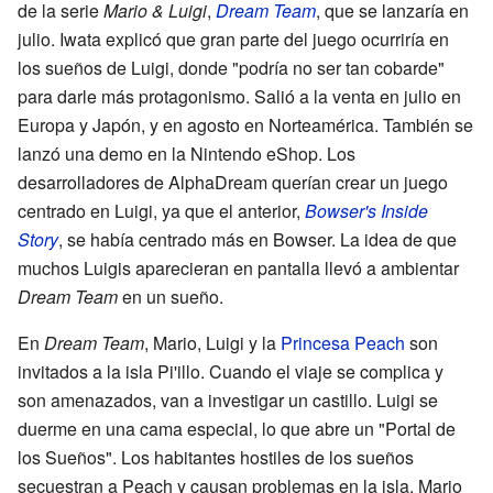
de la serie
Mario & Luigi
,
Dream Team
, que se lanzaría en
julio. Iwata explicó que gran parte del juego ocurriría en
los sueños de Luigi, donde "podría no ser tan cobarde"
para darle más protagonismo. Salió a la venta en julio en
Europa y Japón, y en agosto en Norteamérica. También se
lanzó una demo en la Nintendo eShop. Los
desarrolladores de AlphaDream querían crear un juego
centrado en Luigi, ya que el anterior,
Bowser's Inside
Story
, se había centrado más en Bowser. La idea de que
muchos Luigis aparecieran en pantalla llevó a ambientar
Dream Team
en un sueño.
En
Dream Team
, Mario, Luigi y la
Princesa Peach
son
invitados a la isla Pi'illo. Cuando el viaje se complica y
son amenazados, van a investigar un castillo. Luigi se
duerme en una cama especial, lo que abre un "Portal de
los Sueños". Los habitantes hostiles de los sueños
secuestran a Peach y causan problemas en la isla. Mario