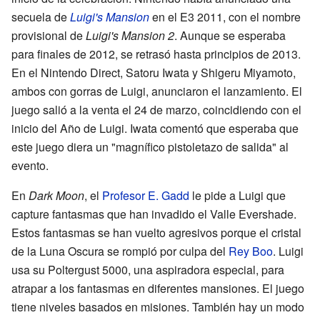
secuela de
Luigi's Mansion
en el E3 2011, con el nombre
provisional de
Luigi's Mansion 2
. Aunque se esperaba
para finales de 2012, se retrasó hasta principios de 2013.
En el Nintendo Direct, Satoru Iwata y Shigeru Miyamoto,
ambos con gorras de Luigi, anunciaron el lanzamiento. El
juego salió a la venta el 24 de marzo, coincidiendo con el
inicio del Año de Luigi. Iwata comentó que esperaba que
este juego diera un "magnífico pistoletazo de salida" al
evento.
En
Dark Moon
, el
Profesor E. Gadd
le pide a Luigi que
capture fantasmas que han invadido el Valle Evershade.
Estos fantasmas se han vuelto agresivos porque el cristal
de la Luna Oscura se rompió por culpa del
Rey Boo
. Luigi
usa su Poltergust 5000, una aspiradora especial, para
atrapar a los fantasmas en diferentes mansiones. El juego
tiene niveles basados en misiones. También hay un modo