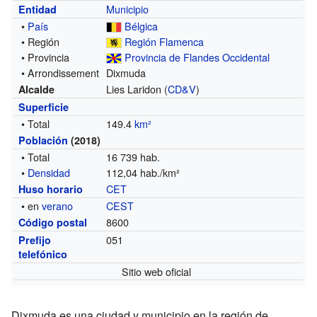
Municipio
Entidad
•
País
Bélgica
• Región
Región Flamenca
• Provincia
Provincia de Flandes Occidental
• Arrondissement
Dixmuda
Lies Laridon (
CD&V
)
Alcalde
Superficie
• Total
149.4
km²
Población
(2018)
• Total
16 739 hab.
•
Densidad
112,04 hab./km²
CET
Huso horario
• en
verano
CEST
8600
Código postal
051
Prefijo
telefónico
Sitio web oficial
Dixmuda es una ciudad y municipio en la región de