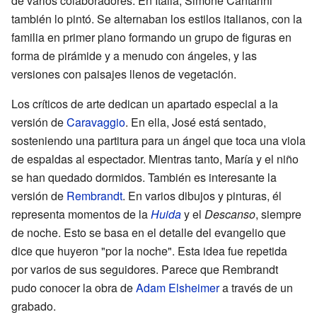
de varios colaboradores. En Italia, Simone Cantarini
también lo pintó. Se alternaban los estilos italianos, con la
familia en primer plano formando un grupo de figuras en
forma de pirámide y a menudo con ángeles, y las
versiones con paisajes llenos de vegetación.
Los críticos de arte dedican un apartado especial a la
versión de
Caravaggio
. En ella, José está sentado,
sosteniendo una partitura para un ángel que toca una viola
de espaldas al espectador. Mientras tanto, María y el niño
se han quedado dormidos. También es interesante la
versión de
Rembrandt
. En varios dibujos y pinturas, él
representa momentos de la
Huida
y el
Descanso
, siempre
de noche. Esto se basa en el detalle del evangelio que
dice que huyeron "por la noche". Esta idea fue repetida
por varios de sus seguidores. Parece que Rembrandt
pudo conocer la obra de
Adam Elsheimer
a través de un
grabado.