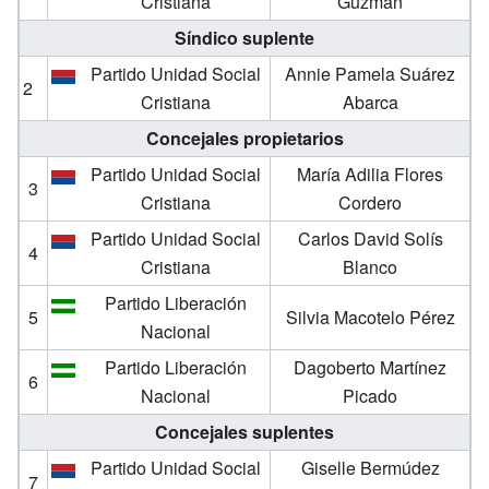
Cristiana
Guzmán
Síndico suplente
Partido Unidad Social
Annie Pamela Suárez
2
Cristiana
Abarca
Concejales propietarios
Partido Unidad Social
María Adilia Flores
3
Cristiana
Cordero
Partido Unidad Social
Carlos David Solís
4
Cristiana
Blanco
Partido Liberación
5
Silvia Macotelo Pérez
Nacional
Partido Liberación
Dagoberto Martínez
6
Nacional
Picado
Concejales suplentes
Partido Unidad Social
Giselle Bermúdez
7