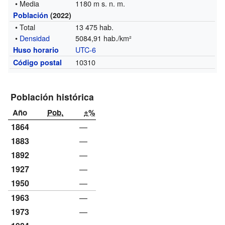
• Media
1180 m s. n. m.
Población
(2022)
• Total
13 475 hab.
•
Densidad
5084,91 hab./km²
UTC-6
Huso horario
10310
Código postal
Población histórica
Año
Pob.
±%
1864
—
1883
—
1892
—
1927
—
1950
—
1963
—
1973
—