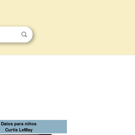
Datos para niños
Curtis LeMay