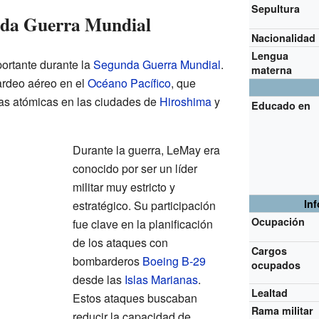
Sepultura
unda Guerra Mundial
Nacionalidad
Lengua
portante durante la
Segunda Guerra Mundial
.
materna
rdeo aéreo en el
Océano Pacífico
, que
as atómicas en las ciudades de
Hiroshima
y
Educado en
Durante la guerra, LeMay era
conocido por ser un líder
militar muy estricto y
In
estratégico. Su participación
Ocupación
fue clave en la planificación
de los ataques con
Cargos
bombarderos
Boeing B-29
ocupados
desde las
Islas Marianas
.
Lealtad
Estos ataques buscaban
Rama militar
reducir la capacidad de