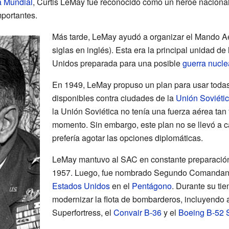
 Mundial
, Curtis LeMay fue reconocido como un héroe nacional.
mportantes.
Más tarde, LeMay ayudó a organizar el Mando Aé
siglas en inglés). Esta era la principal unidad d
Unidos preparada para una posible
guerra nucle
En 1949, LeMay propuso un plan para usar toda
disponibles contra ciudades de la
Unión Soviéti
la Unión Soviética no tenía una fuerza aérea ta
momento. Sin embargo, este plan no se llevó a 
prefería agotar las opciones diplomáticas.
LeMay mantuvo al SAC en constante preparación
1957. Luego, fue nombrado Segundo Comandan
Estados Unidos
en el
Pentágono
. Durante su ti
modernizar la flota de bombarderos, incluyendo
Superfortress, el
Convair B-36
y el
Boeing B-52 S