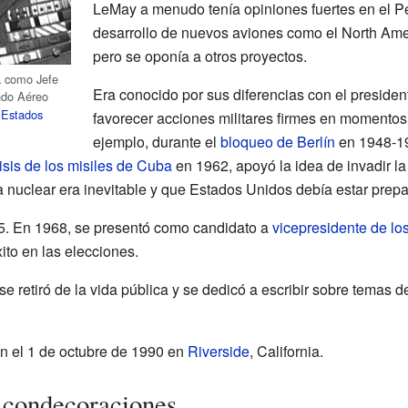
LeMay a menudo tenía opiniones fuertes en el 
desarrollo de nuevos aviones como el North Amer
pero se oponía a otros proyectos.
a
como Jefe
Era conocido por sus diferencias con el preside
ndo Aéreo
 Estados
favorecer acciones militares firmes en momentos 
ejemplo, durante el
bloqueo de Berlín
en 1948-19
isis de los misiles de Cuba
en 1962, apoyó la idea de invadir la
uclear era inevitable y que Estados Unidos debía estar prepa
965. En 1968, se presentó como candidato a
vicepresidente de lo
ito en las elecciones.
 retiró de la vida pública y se dedicó a escribir sobre temas de
ón el 1 de octubre de 1990 en
Riverside
, California.
 condecoraciones