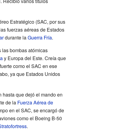
 Recibió varios títulos
reo Estratégico (SAC, por sus
e las fuerzas aéreas de Estados
ar
durante la
Guerra Fría
.
s las bombas atómicas
ca
y Europa del Este. Creía que
n fuerte como el SAC en ese
cabo, ya que Estados Unidos
 hasta que dejó el mando en
te de la
Fuerza Aérea de
empo en el SAC, se encargó de
 aviones como el Boeing B-50
tratofortress
.