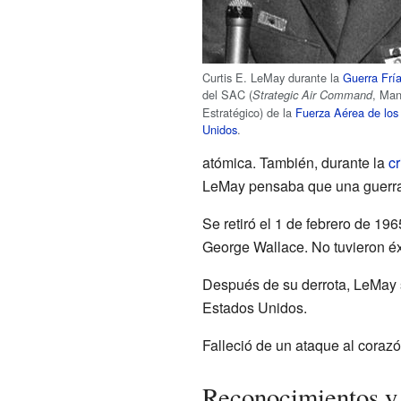
Curtis E. LeMay durante la
Guerra Frí
del SAC (
, Ma
Strategic Air Command
Estratégico) de la
Fuerza Aérea de los
Unidos
.
atómica. También, durante la
cr
LeMay pensaba que una guerra n
Se retiró el 1 de febrero de 1
George Wallace. No tuvieron éx
Después de su derrota, LeMay se
Estados Unidos.
Falleció de un ataque al coraz
Reconocimientos y