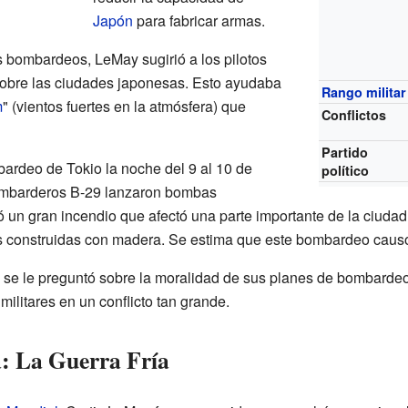
Japón
para fabricar armas.
s bombardeos, LeMay sugirió a los pilotos
 sobre las ciudades japonesas. Esto ayudaba
Rango militar
m
" (vientos fuertes en la atmósfera) que
Conflictos
Partido
ardeo de Tokio la noche del 9 al 10 de
político
mbarderos B-29 lanzaron bombas
ó un gran incendio que afectó una parte importante de la ciuda
s construidas con madera. Se estima que este bombardeo caus
se le preguntó sobre la moralidad de sus planes de bombardeo
militares en un conflicto tan grande.
a: La Guerra Fría