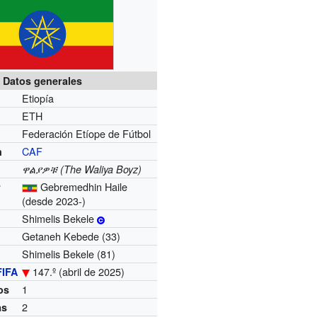
Datos generales
Etiopía
ETH
Federación Etíope de Fútbol
CAF
n
ዋልያዎቹ (The Waliya Boyz)
Gebremedhin Haile
r
(desde 2023-)
Shimelis Bekele
Getaneh Kebede (33)
Shimelis Bekele (81)
147.º (abril de 2025)
FIFA
1
os
2
as