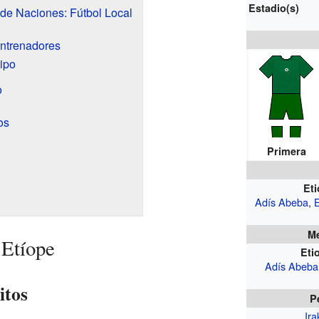
Estadio(s)
de Naciones: Fútbol Local
ntrenadores
ipo
o
os
Primera
Eti
Adís Abeba
,
E
Me
 Etíope
Eti
Adís Abeba
itos
P
Ira