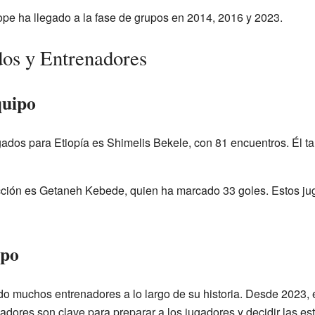
íope ha llegado a la fase de grupos en 2014, 2016 y 2023.
os y Entrenadores
quipo
ados para Etiopía es Shimelis Bekele, con 81 encuentros. Él ta
cción es Getaneh Kebede, quien ha marcado 33 goles. Estos j
ipo
ido muchos entrenadores a lo largo de su historia. Desde 2023, 
dores son clave para preparar a los jugadores y decidir las est