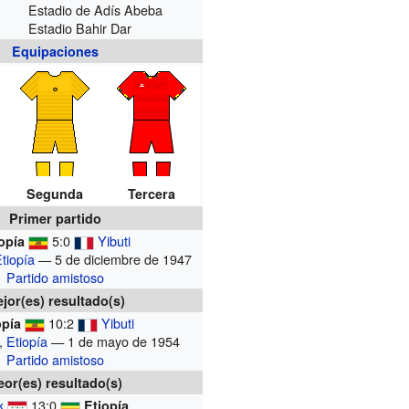
Estadio de Adís Abeba
Estadio Bahir Dar
Equipaciones
Segunda
Tercera
Primer partido
5:0
Yibuti
opía
tiopía
— 5 de diciembre de 1947
Partido amistoso
jor(es) resultado(s)
10:2
Yibuti
opía
,
Etiopía
— 1 de mayo de 1954
Partido amistoso
eor(es) resultado(s)
k
13:0
Etiopía