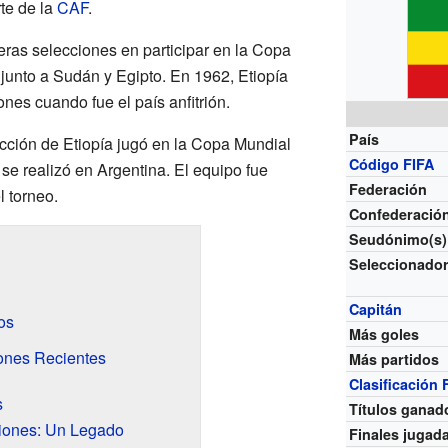
te de la
CAF
.
meras selecciones en participar en la Copa
junto a Sudán y Egipto. En 1962, Etiopía
nes cuando fue el país anfitrión.
País
ección de Etiopía jugó en la Copa Mundial
Código FIFA
se realizó en Argentina. El equipo fue
Federación
l torneo.
Confederació
Seudónimo(s)
Seleccionado
Capitán
os
Más goles
iones Recientes
Más partidos
Clasificación 
s
Títulos ganad
iones: Un Legado
Finales jugad