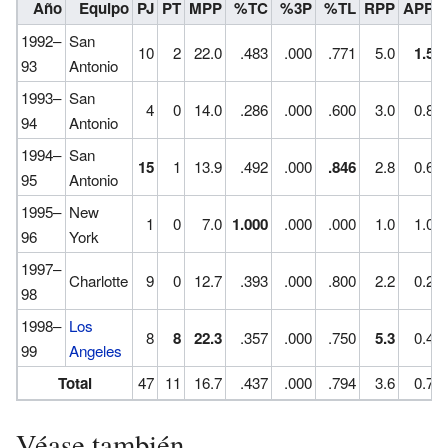
Año
Equipo
PJ
PT
MPP
%TC
%3P
%TL
RPP
APP
1992–
San
10
2
22.0
.483
.000
.771
5.0
1.5
93
Antonio
1993–
San
4
0
14.0
.286
.000
.600
3.0
0.8
94
Antonio
1994–
San
15
1
13.9
.492
.000
.846
2.8
0.6
95
Antonio
1995–
New
1
0
7.0
1.000
.000
.000
1.0
1.0
96
York
1997–
Charlotte
9
0
12.7
.393
.000
.800
2.2
0.2
98
1998–
Los
8
8
22.3
.357
.000
.750
5.3
0.4
99
Angeles
Total
47
11
16.7
.437
.000
.794
3.6
0.7
Véase también