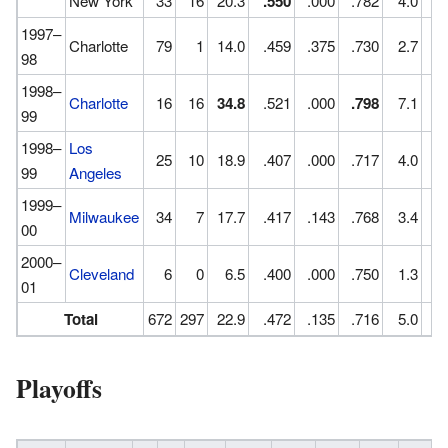
New York
33
16
20.3
.550
.000
.782
4.0
0
1997–
Charlotte
79
1
14.0
.459
.375
.730
2.7
0
98
1998–
Charlotte
16
16
34.8
.521
.000
.798
7.1
1
99
1998–
Los
25
10
18.9
.407
.000
.717
4.0
0
99
Angeles
1999–
Milwaukee
34
7
17.7
.417
.143
.768
3.4
0
00
2000–
Cleveland
6
0
6.5
.400
.000
.750
1.3
0
01
Total
672
297
22.9
.472
.135
.716
5.0
1
Playoffs