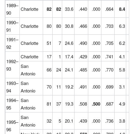
1989–
Charlotte
82
82
33.6
.440
.000
.664
8.4
1
90
1990–
Charlotte
80
80
30.8
.466
.000
.703
6.3
1
91
1991–
Charlotte
51
7
24.6
.490
.000
.705
6.2
1
92
Charlotte
17
1
17.4
.429
.000
.741
4.1
1
1992–
San
93
66
24
24.1
.485
.000
.770
5.8
0
Antonio
1993–
San
70
11
19.2
.491
.000
.699
3.1
1
94
Antonio
1994–
San
81
37
19.3
.508
.500
.687
4.9
0
95
Antonio
San
32
5
20.1
.439
.000
.736
3.8
0
1995–
Antonio
96