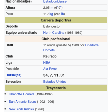
Nacionalidad(es)
Estadounidense
Altura
2,05
m
(6
′
9
″
)
Peso
112
kg
(246
lb
)
Carrera deportiva
Deporte
Baloncesto
Equipo universitario
North Carolina
(1986-1989)
Club profesional
Draft
1ª ronda (puesto 5) 1989 por
Charlotte
Hornets
Club
Retirado
Liga
NBA
Posición
Ala-Pívot
34, 7, 11, 31
Dorsal(es)
Selección
Estados Unidos
Trayectoria
Charlotte Hornets
(1989-1992)
San Antonio Spurs
(1992-1996)
New York Knicks
(1996)