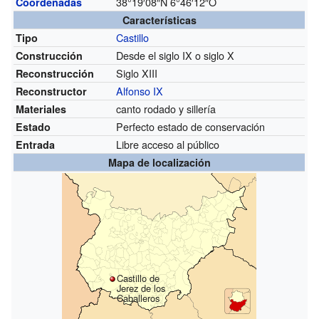
38°19′08″N
6°46′12″O
Coordenadas
Características
Castillo
Tipo
Desde el
siglo IX
o
siglo X
Construcción
Siglo XIII
Reconstrucción
Alfonso IX
Reconstructor
canto rodado y sillería
Materiales
Perfecto estado de conservación
Estado
Libre acceso al público
Entrada
Mapa de localización
Castillo de
Jerez de los
Caballeros