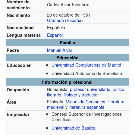
Nombre de
Carlos Alvar Ezquerra
nacimiento
29 de octubre de 1951
Nacimiento
Granada
(
España
)
Española
Nacionalidad
Español
Lengua materna
Familia
Manuel Alvar
Padre
Educación
Universidad Complutense de Madrid
Educado en
Universidad Autónoma de Barcelona
Información profesional
Romanista,
profesor universitario
,
crítico
Ocupación
literario
,
filólogo
y
traductor
Filología,
Miguel de Cervantes
,
literatura
Área
medieval
y
literatura española
Consejo Superior de Investigaciones
Empleador
Científicas
Universidad de Basilea