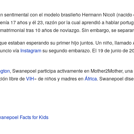
 sentimental con el modelo brasileño Hermann Nicoli (nacido el
nía 17 años y él 23, razón por la cual aprendió a hablar portu
atrimonial tras 10 años de noviazgo. Sin embargo, se separaro
e estaban esperando su primer hijo juntos. Un niño, llamado A
uncio vía
Instagram
su segundo embarazo. El 19 de junio de 201
ngton
, Swanepoel participa activamente en Mother2Mother, una
ión libre de
VIH
» de niños y madres en
África
. Swanepoel dis
anepoel Facts for Kids