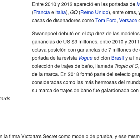
Entre 2010 y 2012 apareció en las portadas de
M
(
Francia
e
Italia
),
GQ
(
Reino Unido
), entre otras
casas de diseñadores como
Tom Ford
,
Versace
o
Swanepoel debutó en el
top
diez de las modelo
ganancias de US $3 millones, entre 2010 y 2011;
octava posición con ganancias de 7 millones de 
portada de la revista
Vogue
edición
Brasil
y a fin
colección de trajes de baño, llamada
Tropic of C
de la marca. En 2018 formó parte del selecto gr
consideradas como las más hermosas del mundo 
su marca de trajes de baño fue galardonada con
wards
.
 la firma Victoria's Secret como modelo de prueba, y ese mismo