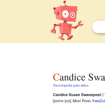
Candice Sw
Enciclopedia para niños
Candice Susan Swanepoel
(/
[svɐnɛˈpul]; Mooi River,
KwaZul