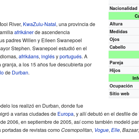
Nacionalidad
Ca
ooi River,
KwaZulu-Natal
, una provincia de
Altura
Medidas
familia
afrikáner
de ascendencia
Ojos
sus padres Willen y Eileen Swanepoel
Cabello
ayor Stephen. Swanepoel estudió en el
 idiomas,
afrikáans
,
inglés
y
portugués
. A
Pareja
 granja, a los 15 años fue descubierta por
Hijos
lo
de
Durban
.
In
Ocupación
Sitio web
delo los realizó en Durban, donde fue
igró a varias ciudades de
Europa
, y allí debutó en el desfile de
 de 2006, en septiembre de 2005, así como también modeló pa
s portadas de revistas como
Cosmopolitan
,
Vogue
,
Elle
,
Bazaar