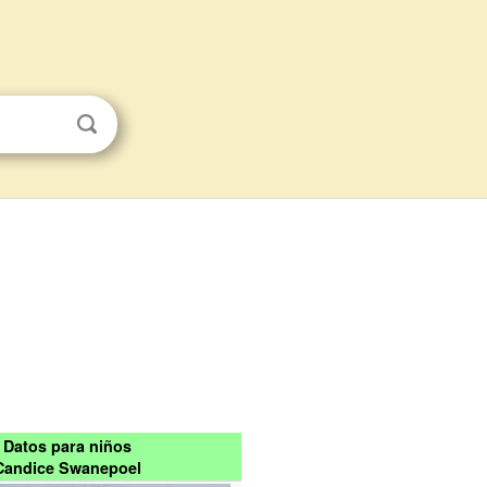
Datos para niños
Candice Swanepoel