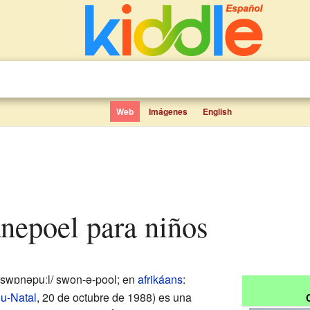
Web
Imágenes
English
anepoel para niños
ˈswɒnəpuːl/ swon-ə-pool; en
afrikáans
:
u-Natal
, 20 de octubre de 1988) es una