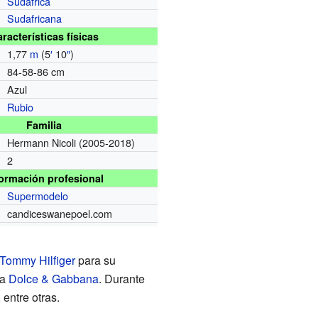
Sudáfrica
Sudafricana
racterísticas físicas
1,77
m
(5
′
10
″
)
84-58-86 cm
Azul
Rubio
Familia
Hermann Nicoli
(2005-2018)
2
formación profesional
Supermodelo
candiceswanepoel.com
Tommy Hilfiger
para su
ra
Dolce & Gabbana
. Durante
, entre otras.