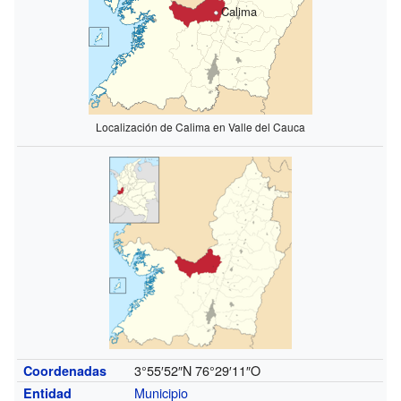
Calima
Localización de Calima en Valle del Cauca
3°55′52″N
76°29′11″O
Coordenadas
Municipio
Entidad