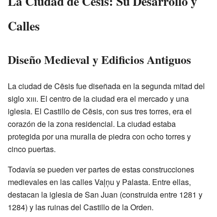
La Ciudad de Cēsis: Su Desarrollo y
Calles
Diseño Medieval y Edificios Antiguos
La ciudad de Cēsis fue diseñada en la segunda mitad del
siglo
xiii
. El centro de la ciudad era el mercado y una
iglesia. El Castillo de Cēsis, con sus tres torres, era el
corazón de la zona residencial. La ciudad estaba
protegida por una muralla de piedra con ocho torres y
cinco puertas.
Todavía se pueden ver partes de estas construcciones
medievales en las calles Vaļņu y Palasta. Entre ellas,
destacan la iglesia de San Juan (construida entre 1281 y
1284) y las ruinas del Castillo de la Orden.