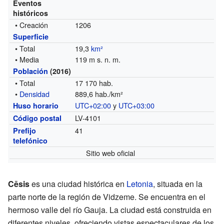
Eventos
históricos
• Creación
1206
Superficie
• Total
19,3
km²
• Media
119 m s. n. m.
Población
(2016)
• Total
17 170 hab.
•
Densidad
889,6 hab./km²
UTC+02:00
y
UTC+03:00
Huso horario
LV-4101
Código postal
41
Prefijo
telefónico
Sitio web oficial
Cēsis
es una ciudad histórica en
Letonia
, situada en la
parte norte de la región de Vidzeme. Se encuentra en el
hermoso valle del río Gauja. La ciudad está construida en
diferentes niveles, ofreciendo vistas espectaculares de los