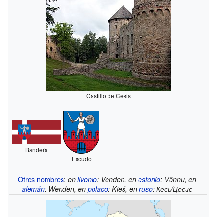
Castillo de Cēsis
Bandera
Escudo
Otros nombres
:
en
livonio
:
Venden
, en
estonio
:
Võnnu
, en
alemán
:
Wenden
, en
polaco
:
Kieś
, en
ruso
:
Кесь/Цесис