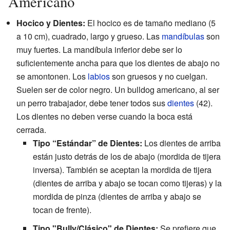
Americano
Hocico y Dientes:
El hocico es de tamaño mediano (5
a 10 cm), cuadrado, largo y grueso. Las
mandíbulas
son
muy fuertes. La mandíbula inferior debe ser lo
suficientemente ancha para que los dientes de abajo no
se amontonen. Los
labios
son gruesos y no cuelgan.
Suelen ser de color negro. Un bulldog americano, al ser
un perro trabajador, debe tener todos sus
dientes
(42).
Los dientes no deben verse cuando la boca está
cerrada.
Tipo “Estándar” de Dientes:
Los dientes de arriba
están justo detrás de los de abajo (mordida de tijera
inversa). También se aceptan la mordida de tijera
(dientes de arriba y abajo se tocan como tijeras) y la
mordida de pinza (dientes de arriba y abajo se
tocan de frente).
Tipo "Bully/Clásico" de Dientes:
Se prefiere que