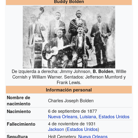
Buddy Bolden
De izquierda a derecha: Jimmy Johnson,
, Willie
B. Bolden
Cornish y William Warner. Sentados: Jefferson Mumford y
Frank Lewis.
Información personal
Nombre de
Charles Joseph Bolden
nacimiento
6 de septiembre de 1877
Nacimiento
Nueva Orleans
,
Luisiana
,
Estados Unidos
4 de noviembre de 1931
Fallecimiento
Jackson
(
Estados Unidos
)
Holt Cemetery,
Nueva Orleans
Sepultura