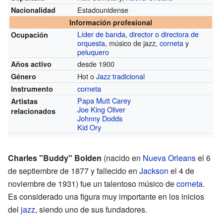
Estadounidense
Nacionalidad
Información profesional
Líder de banda
,
director o directora de
Ocupación
orquesta
, músico de jazz,
corneta
y
peluquero
desde 1900
Años activo
Hot o
Jazz tradicional
Género
corneta
Instrumento
Papa Mutt Carey
Artistas
Joe King Oliver
relacionados
Johnny Dodds
Kid Ory
Charles "Buddy" Bolden
(nacido en
Nueva Orleans
el 6
de septiembre de 1877 y fallecido en
Jackson
el 4 de
noviembre de 1931) fue un talentoso músico de
corneta
.
Es considerado una figura muy importante en los inicios
del
jazz
, siendo uno de sus fundadores.