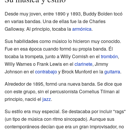
Desde muy joven, entre 1890 y 1893, Buddy Bolden tocó
en varias bandas. Una de ellas fue la de Charles
Galloway. Al principio, tocaba la
armónica
.
Sus habilidades como músico lo hicieron muy conocido.
Fue en esa época cuando formó su propia banda. Él
tocaba la trompeta, junto a Willy Cornish en el
trombón
,
Willy Warnes o Frank Lewis en el
clarinete
, Jimmy
Johnson en el
contrabajo
y Brock Munford en la
guitarra
.
Alrededor de 1895, formó una nueva banda. Se dice que
con este grupo, sin el percusionista Cornelius Tilman al
principio, nació el
jazz
.
Su estilo era muy especial. Se destacaba por incluir "rags"
(un tipo de música con ritmo sincopado). Aunque sus
contemporáneos decían que era un gran improvisador, no