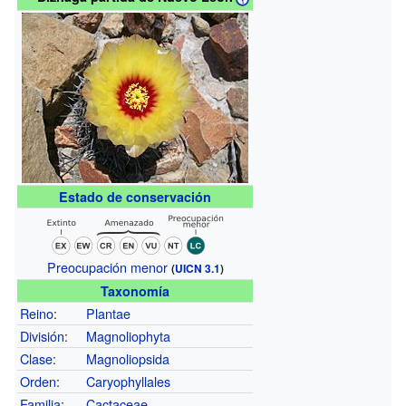
Estado de conservación
Preocupación menor
(
UICN 3.1
)
Taxonomía
Reino
:
Plantae
División
:
Magnoliophyta
Clase
:
Magnoliopsida
Orden
:
Caryophyllales
Familia
:
Cactaceae