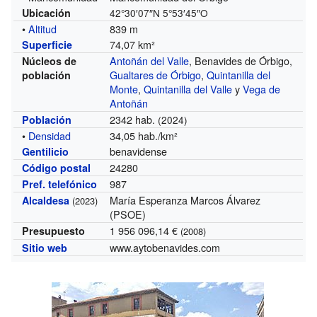
Ubicación
42°30′07″N
5°53′45″O
•
Altitud
839 m
74,07 km²
Superficie
Antoñán del Valle
, Benavides de Órbigo,
Núcleos de
Gualtares de Órbigo
,
Quintanilla del
población
Monte
,
Quintanilla del Valle
y
Vega de
Antoñán
2342 hab.
Población
(2024)
•
Densidad
34,05 hab./km²
benavidense
Gentilicio
24280
Código postal
987
Pref. telefónico
María Esperanza Marcos Álvarez
Alcaldesa
(2023)
(PSOE)
1 956 096,14 €
Presupuesto
(2008)
www.aytobenavides.com
Sitio web