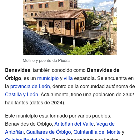
Molino y puente de Piedra
Benavides
, también conocido como
Benavides de
Órbigo
, es un
municipio
y
villa
española. Se encuentra en
la
provincia de León
, dentro de la comunidad autónoma de
Castilla y León
. Actualmente, tiene una población de 2342
habitantes (datos de 2024).
Este municipio está formado por varios pueblos:
Benavides de Órbigo,
Antoñán del Valle
,
Vega de
Antoñán
,
Gualtares de Órbigo
,
Quintanilla del Monte
y
Quintanilla del Valle
. Benavides celebra sus fiestas