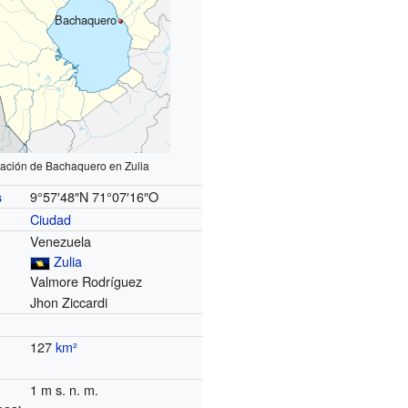
Bachaquero
zación de Bachaquero en Zulia
9°57′48″N
71°07′16″O
s
Ciudad
Venezuela
Zulia
Valmore Rodríguez
Jhon Ziccardi
127
km²
1 m s. n. m.