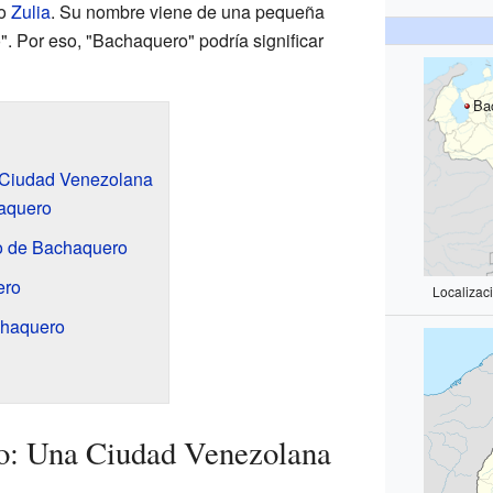
do
Zulia
. Su nombre viene de una pequeña
. Por eso, "Bachaquero" podría significar
Ba
Ciudad Venezolana
aquero
lo de Bachaquero
ero
Localizac
chaquero
: Una Ciudad Venezolana