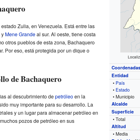
haquero
estado Zulia, en Venezuela. Está entre las
e y
Mene Grande
al sur. Al oeste, tiene costa
o otros pueblos de esta zona, Bachaquero
ar. Por eso, está protegida por un dique o
Locali
Coordenada
Entidad
ollo de Bachaquero
•
País
•
Estado
as al descubrimiento de
petróleo
en la
• Municipio
Alcalde
ido muy importante para su desarrollo. La
Superficie
riales y un lugar para almacenar petróleo en
• Total
muchos pozos de petróleo en sus
Altitud
• Media