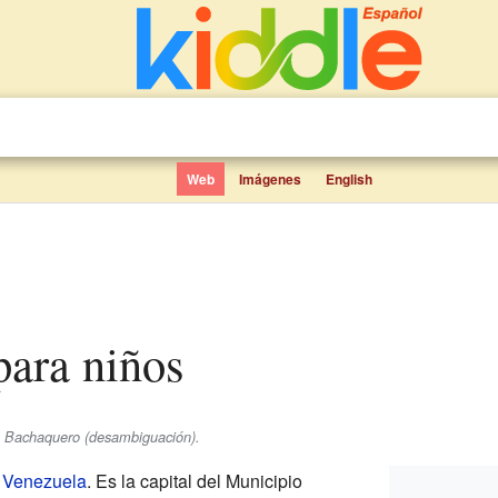
Web
Imágenes
English
para niños
e Bachaquero (desambiguación).
n
Venezuela
. Es la capital del Municipio