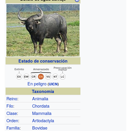
Estado de conservación
En peligro
(
UICN
)
Taxonomía
Reino
:
Animalia
Filo
:
Chordata
Clase
:
Mammalia
Orden
:
Artiodactyla
Familia
:
Bovidae