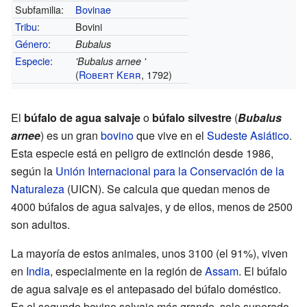
Subfamilia:
Bovinae
Tribu
:
Bovini
Género
:
Bubalus
Especie
:
'
Bubalus arnee
'
(
Robert Kerr
, 1792)
El
búfalo de agua salvaje
o
búfalo silvestre
(
Bubalus
arnee
) es un gran
bovino
que vive en el
Sudeste Asiático
.
Esta especie está en peligro de extinción desde 1986,
según la
Unión Internacional para la Conservación de la
Naturaleza
(UICN). Se calcula que quedan menos de
4000 búfalos de agua salvajes, y de ellos, menos de 2500
son adultos.
La mayoría de estos animales, unos 3100 (el 91%), viven
en
India
, especialmente en la región de
Assam
. El búfalo
de agua salvaje es el antepasado del búfalo doméstico.
Es el segundo bovino salvaje más grande, solo superado