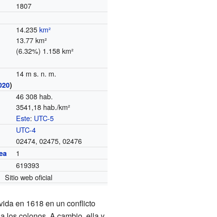
1807
14.235
km²
13.77 km²
(6.32%) 1.158 km²
14 m s. n. m.
020
)
46 308 hab.
3541,18 hab./km²
Este
:
UTC-5
o
UTC-4
02474, 02475, 02476
1
ea
619393
Sitio web oficial
vida en 1618 en un conflicto
 los colonos. A cambio, ella y