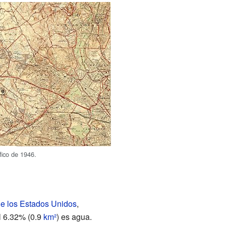
ico de 1946.
de los Estados Unidos
,
el 6.32% (0.9
km²
) es agua.