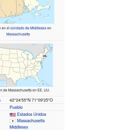
n en el
condado de Middlesex
en
Massachusetts
ón de Massachusetts en EE. UU.
42°24′55″N
71°09′25″O
s
Pueblo
Estados Unidos
Massachusetts
Middlesex