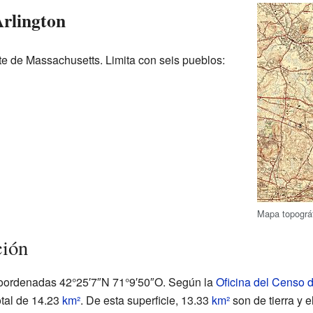
Arlington
te de Massachusetts. Limita con seis pueblos:
Mapa topográf
ción
 coordenadas
42°25′7″N
71°9′50″O
. Según la
Oficina del Censo 
otal de 14.23
km²
. De esta superficie, 13.33
km²
son de tierra y 