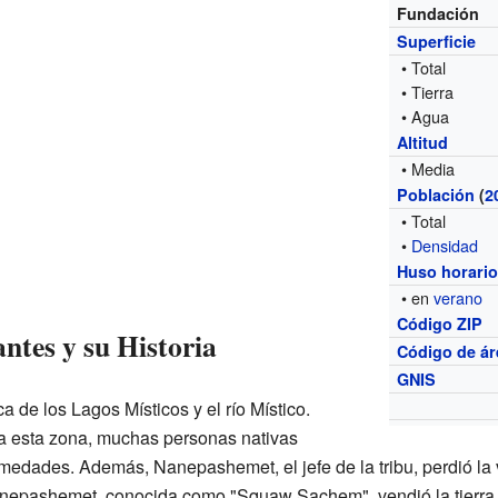
Fundación
Superficie
• Total
• Tierra
• Agua
Altitud
• Media
Población
(
2
• Total
•
Densidad
Huso horari
• en
verano
Código ZIP
ntes y su Historia
Código de ár
GNIS
ca de los Lagos Místicos y el río Místico.
a esta zona, muchas personas nativas
medades. Además, Nanepashemet, el jefe de la tribu, perdió la 
anepashemet, conocida como "Squaw Sachem", vendió la tierra a