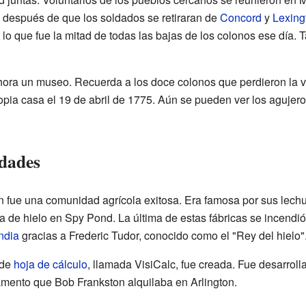
ó después de que los soldados se retiraran de
Concord
y
Lexing
lo que fue la mitad de todas las bajas de los colonos ese día. 
ora un museo. Recuerda a los doce colonos que perdieron la vi
ropia casa el 19 de abril de 1775. Aún se pueden ver los agujer
idades
n fue una comunidad agrícola exitosa. Era famosa por sus lech
ca de hielo en Spy Pond. La última de estas fábricas se incendi
ndia
gracias a Frederic Tudor, conocido como el "Rey del hielo"
de
hoja de cálculo
, llamada VisiCalc, fue creada. Fue desarrol
amento que Bob Frankston alquilaba en Arlington.