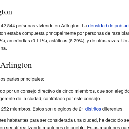
gton
a 42,844 personas viviendo en Arlington. La
densidad de poblac
gton estaba compuesta principalmente por personas de raza bl
), amerindias (0.11%), asiáticas (8.29%), y de otras razas. Un
ina.
Arlington
os partes principales:
do por un consejo directivo de cinco miembros, que son elegid
gerente de la ciudad, contratado por este consejo.
 252 miembros. Estos son elegidos de 21
distritos
diferentes.
ntes habitantes para ser considerada una ciudad, ha decidido s
en seguir realizando reuniones de pueblo. Estas reuniones pu