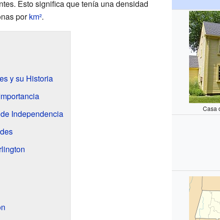
ntes. Esto significa que tenía una densidad
onas por
km²
.
s y su Historia
 Importancia
Casa d
a de Independencia
ades
lington
on