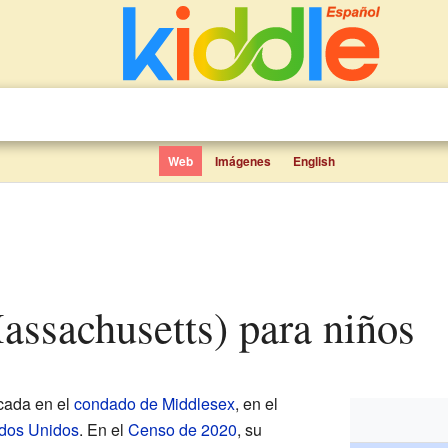
Web
Imágenes
English
Massachusetts) para niños
cada en el
condado de Middlesex
, en el
dos Unidos
. En el
Censo de 2020
, su