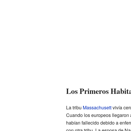
Los Primeros Habita
La tribu
Massachusett
vivía cer
Cuando los europeos llegaron 
habían fallecido debido a enfer
con otra tribu. La esposa de N