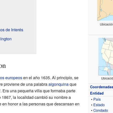
Ubicació
os de Interés
ington
on
nos europeos
en el año 1635. Al principio, se
Ubicaci
re proviene de una palabra
algonquina
que
Coordenada
". Era una pequeña villa que formaba parte
Entidad
de 1867, la localidad cambió su nombre a
•
País
re en honor a las personas que descansan en
•
Estado
•
Condado