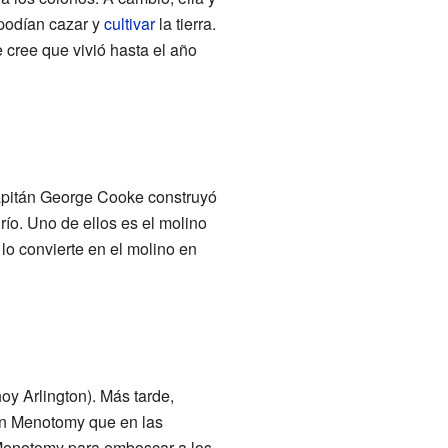
 podían cazar y
cultivar
la tierra.
e cree que vivió hasta el año
capitán George Cooke construyó
río. Uno de ellos es el molino
o convierte en el molino en
oy Arlington). Más tarde,
en Menotomy que en las
 Menotomy para emboscar a los