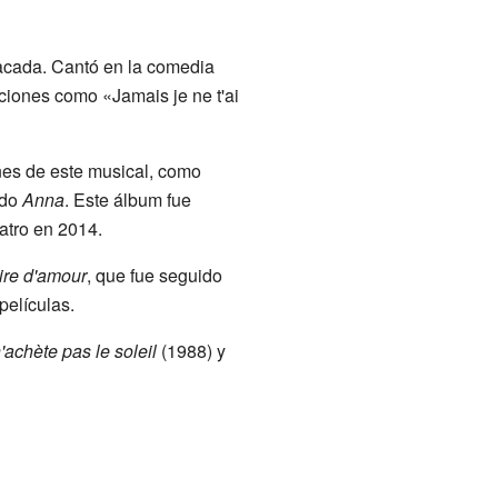
acada. Cantó en la comedia
nciones como «Jamais je ne t'ai
ones de este musical, como
ado
Anna
. Este álbum fue
eatro en 2014.
ire d'amour
, que fue seguido
películas.
'achète pas le soleil
(1988) y