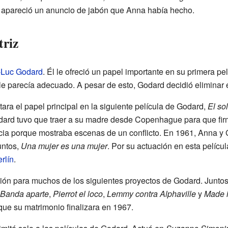
a, apareció un anuncio de jabón que Anna había hecho.
triz
-Luc Godard
. Él le ofreció un papel importante en su primera pe
le parecía adecuado. A pesar de esto, Godard decidió eliminar 
ra el papel principal en la siguiente película de Godard,
El so
ard tuvo que traer a su madre desde Copenhague para que firm
cia porque mostraba escenas de un conflicto. En 1961, Anna y
untos,
Una mujer es una mujer
. Por su actuación en esta pelícu
rlín
.
ación para muchos de los siguientes proyectos de Godard. Juntos
Banda aparte
,
Pierrot el loco
,
Lemmy contra Alphaville
y
Made i
ue su matrimonio finalizara en 1967.