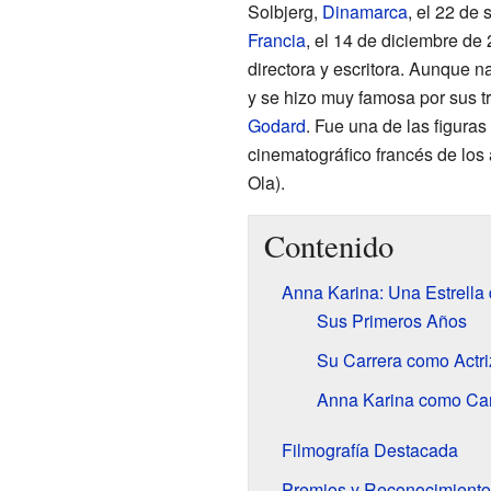
Solbjerg,
Dinamarca
, el 22 de
Francia
, el 14 de diciembre de
directora y escritora. Aunque 
y se hizo muy famosa por sus tr
Godard
. Fue una de las figura
cinematográfico francés de lo
Ola).
Contenido
Anna Karina: Una Estrella
Sus Primeros Años
Su Carrera como Actri
Anna Karina como Cant
Filmografía Destacada
Premios y Reconocimiento