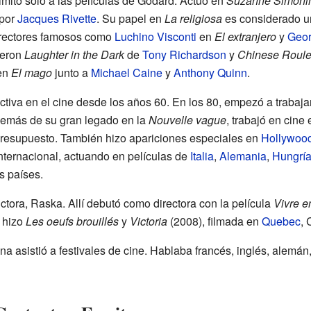
imitó solo a las películas de Godard. Actuó en
Suzanne Simoni
 por
Jacques Rivette
. Su papel en
La religiosa
es considerado u
directores famosos como
Luchino Visconti
en
El extranjero
y
Geor
ueron
Laughter in the Dark
de
Tony Richardson
y
Chinese Roule
 en
El mago
junto a
Michael Caine
y
Anthony Quinn
.
iva en el cine desde los años 60. En los 80, empezó a trabaja
 Además de su gran legado en la
Nouvelle vague
, trabajó en cine 
presupuesto. También hizo apariciones especiales en
Hollywoo
internacional, actuando en películas de
Italia
,
Alemania
,
Hungrí
s países.
tora, Raska. Allí debutó como directora con la película
Vivre 
 hizo
Les oeufs brouillés
y
Victoria
(2008), filmada en
Quebec
, 
a asistió a festivales de cine. Hablaba francés, inglés, alemán,