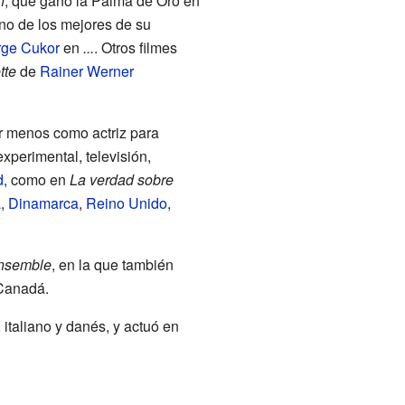
n
, que ganó la Palma de Oro en
no de los mejores de su
ge Cukor
en
...
. Otros filmes
tte
de
Rainer Werner
r menos como actriz para
experimental, televisión,
d
, como en
La verdad sobre
a
,
Dinamarca
,
Reino Unido
,
ensemble
, en la que también
Canadá.
 italiano y danés, y actuó en