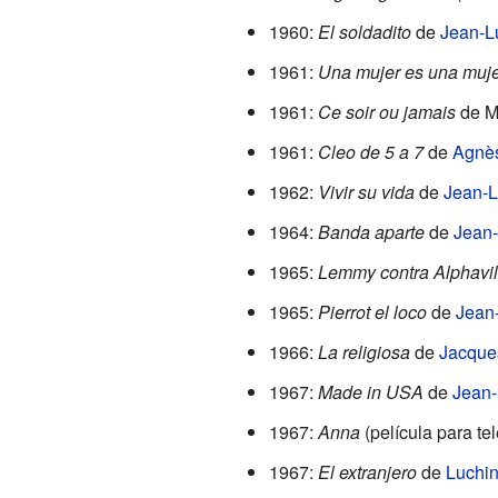
1960:
El soldadito
de
Jean-L
1961:
Una mujer es una muje
1961:
Ce soir ou jamais
de Mi
1961:
Cleo de 5 a 7
de
Agnè
1962:
Vivir su vida
de
Jean-L
1964:
Banda aparte
de
Jean
1965:
Lemmy contra Alphavil
1965:
Pierrot el loco
de
Jean
1966:
La religiosa
de
Jacques
1967:
Made in USA
de
Jean-
1967:
Anna
(película para tel
1967:
El extranjero
de
Luchin