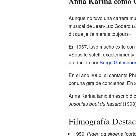
Anna Karina como C
Aunque no tuvo una carrera mu
musical de Jean-Luc Godard
U
dit que je t'aimerais toujours».
En 1967, tuvo mucho éxito con
«Sous le soleil, exactémment» 
producido por
Serge Gainsbou
En el año 2000, el cantante Ph
por una gira de conciertos. En
Anna Karina también escribió c
Jusqu'au bout du hasard
(1998)
Filmografía Desta
1959:
Pigen og skoene
(cort