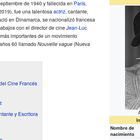
 septiembre de 1940 y fallecida en
París
,
 2019), fue una talentosa
actriz
, cantante,
nació en Dinamarca, se nacionalizó francesa
abajos con el director de cine
Jean-Luc
s más importantes de un movimiento
s años 60 llamado
Nouvelle vague
(Nueva
 del Cine Francés
z
ante y Escritora
I
Nombre de
nacimiento
s