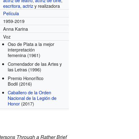
actriz de teatro
,
actriz de cine
,
escritora
,
actriz
y realizadora
Película
1959-2019
Anna Karina
Voz
Oso de Plata a la mejor
interpretación
femenina
(1961)
Comendador de las Artes y
las Letras
(1996)
Premio Honorífico
Bodil
(2016)
Caballero de la Orden
Nacional de la Legión de
Honor
(2017)
ersons Through a Rather Brief