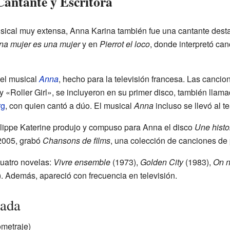
antante y Escritora
sical muy extensa, Anna Karina también fue una cantante dest
na mujer es una mujer
y en
Pierrot el loco
, donde interpretó ca
 el musical
Anna
, hecho para la televisión francesa. Las canci
y «Roller Girl», se incluyeron en su primer disco, también llam
rg
, con quien cantó a dúo. El musical
Anna
incluso se llevó al t
ilippe Katerine produjo y compuso para Anna el disco
Une histo
 2005, grabó
Chansons de films
, una colección de canciones de 
uatro novelas:
Vivre ensemble
(1973),
Golden City
(1983),
On n
. Además, apareció con frecuencia en televisión.
cada
ometraje)