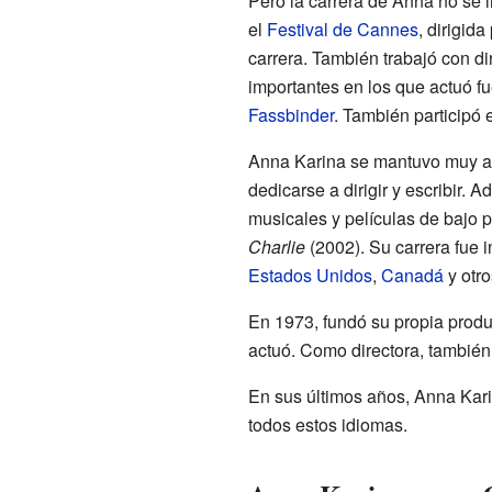
Pero la carrera de Anna no se l
el
Festival de Cannes
, dirigida
carrera. También trabajó con 
importantes en los que actuó f
Fassbinder
. También participó
Anna Karina se mantuvo muy act
dedicarse a dirigir y escribir.
musicales y películas de bajo 
Charlie
(2002). Su carrera fue 
Estados Unidos
,
Canadá
y otro
En 1973, fundó su propia produc
actuó. Como directora, también
En sus últimos años, Anna Karin
todos estos idiomas.