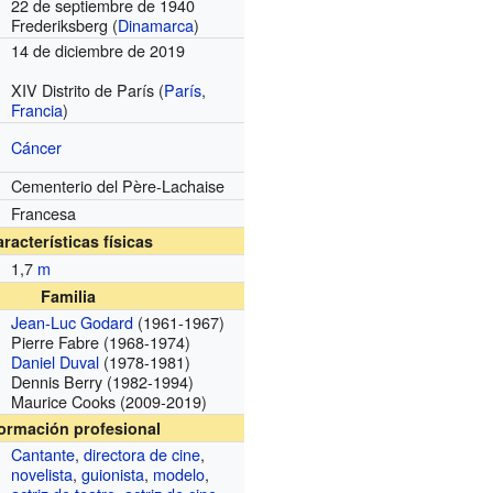
22 de septiembre de 1940
Frederiksberg (
Dinamarca
)
14 de diciembre de 2019
XIV Distrito de París (
París
,
Francia
)
Cáncer
Cementerio del Père-Lachaise
Francesa
racterísticas físicas
1,7
m
Familia
Jean-Luc Godard
(1961-1967)
Pierre Fabre
(1968-1974)
Daniel Duval
(1978-1981)
Dennis Berry
(1982-1994)
Maurice Cooks
(2009-2019)
formación profesional
Cantante
,
directora de cine
,
novelista
,
guionista
,
modelo
,