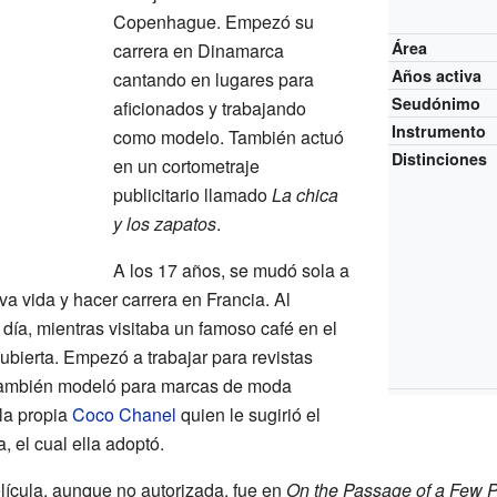
Copenhague. Empezó su
Área
carrera en Dinamarca
Años activa
cantando en lugares para
Seudónimo
aficionados y trabajando
Instrumento
como modelo. También actuó
Distinciones
en un cortometraje
publicitario llamado
La chica
y los zapatos
.
A los 17 años, se mudó sola a
a vida y hacer carrera en Francia. Al
 día, mientras visitaba un famoso café en el
cubierta. Empezó a trabajar para revistas
También modeló para marcas de moda
 la propia
Coco Chanel
quien le sugirió el
, el cual ella adoptó.
lícula, aunque no autorizada, fue en
On the Passage of a Few P