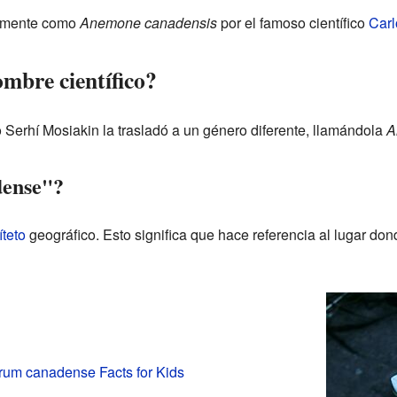
nalmente como
Anemone canadensis
por el famoso científico
Carl
mbre científico?
co Serhí Mosiakin la trasladó a un género diferente, llamándola
A
dense"?
íteto
geográfico. Esto significa que hace referencia al lugar don
um canadense Facts for Kids