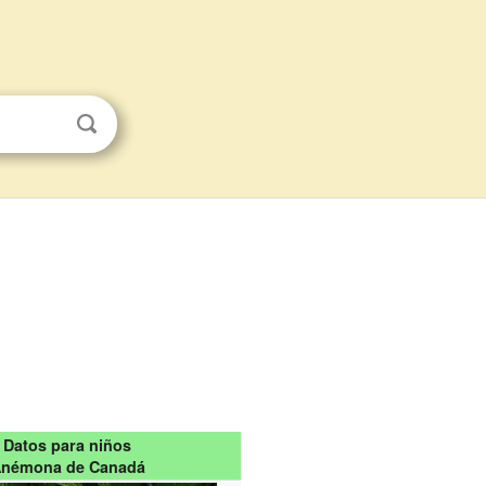
Datos para niños
némona de Canadá