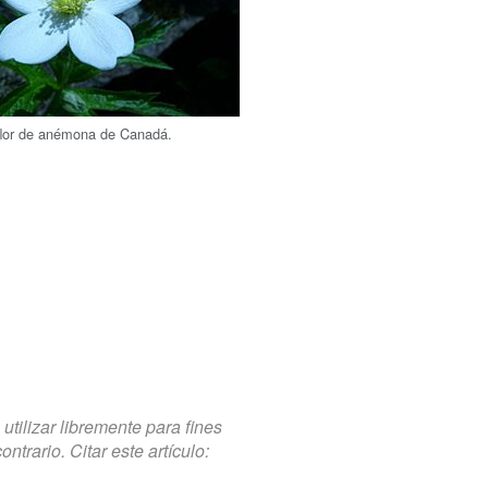
 flor de anémona de Canadá.
tilizar libremente para fines
trario. Citar este artículo: