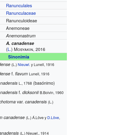
Ranunculales
Ranunculaceae
Ranunculoideae
Anemoneae
Anemonastrum
A. canadense
(
L.
) Mosyakin, 2016
Sinonimia
dense
(L.)
Nieuwl.
y Lunell, 1916
f.
dense
flavum
Lunell, 1916
(basónimo)
nadensis
L., 1768
f.
nadensis
dicksonii
B.Boivin, 1960
var.
chotoma
canadensis
(L.)
m canadense
(L.) Á.Löve y
D.Löve
,
anadensis
(L.) Nieuwl., 1914