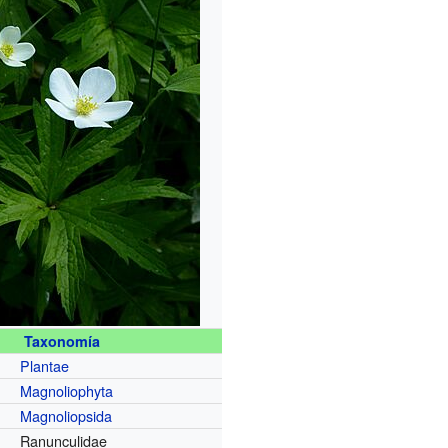
Taxonomía
Plantae
Magnoliophyta
Magnoliopsida
Ranunculidae