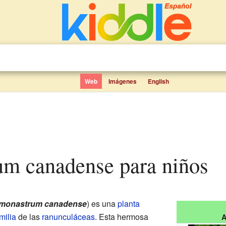
Web
Imágenes
English
um canadense para niños
monastrum canadense
) es una
planta
milia
de las
ranunculáceas
. Esta hermosa
A