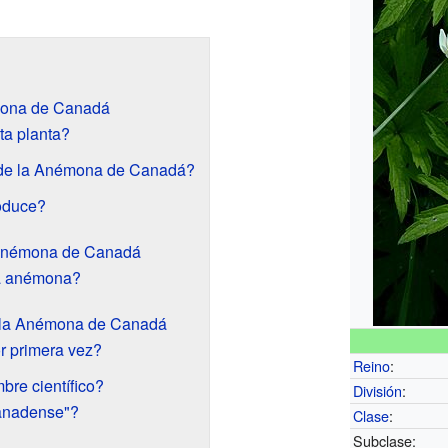
émona de Canadá
ta planta?
 de la Anémona de Canadá?
roduce?
 Anémona de Canadá
la anémona?
de la Anémona de Canadá
or primera vez?
Reino
:
re científico?
División
:
canadense"?
Clase
:
Subclase: