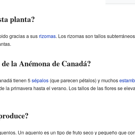
sta planta?
pido gracias a sus
rizomas
. Los rizomas son tallos subterráneo
antas.
s de la Anémona de Canadá?
anadá tienen 5
sépalos
(que parecen pétalos) y muchos
estamb
de la primavera hasta el verano. Los tallos de las flores se ele
 produce?
quenios. Un aquenio es un tipo de fruto seco y pequeño que con