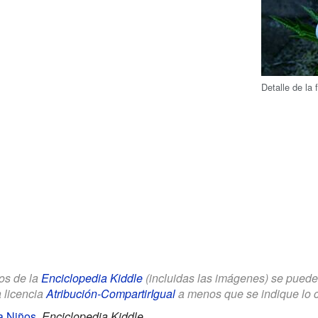
Detalle de la
los de la
Enciclopedia Kiddle
(incluidas las imágenes) se puede u
a licencia
Atribución-CompartirIgual
a menos que se indique lo con
a Niños
.
Enciclopedia Kiddle.