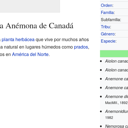
Orden
:
Familia
:
Subfamilia:
 la Anémona de Canadá
Tribu
:
Género
:
a
planta herbácea
que vive por muchos años
Especie
:
rma natural en lugares húmedos como
prados
,
gos en
América del Norte
.
Aiolon cana
Aiolon cana
Anemone ca
Anemone ca
Anemone di
MacMill., 1892
Anemonidiu
1982
Nemorosa c