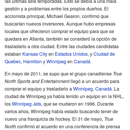
las últimas seis temporadas. Esto se debía a una mala
gestión y a problemas entre los propios dueños. El
accionista principal, Michael Gearon, confirmó que
buscarían nuevos inversores. Aunque hubo empresas
locales que ofrecieron comprar el equipo para que se
quedara en Atlanta, también se consideró la opción de
trasladarlo a otra ciudad. Entre las ciudades candidatas
estaban
Kansas City
en
Estados Unidos
, y
Ciudad de
Quebec
,
Hamilton
y
Winnipeg
en
Canadá
.
En mayo de 2011, se supo que el grupo canadiense
True
North Sports and Entertainment
llegó a un acuerdo para
comprar el equipo y trasladarlo a
Winnipeg
,
Canadá
. La
ciudad de Winnipeg ya había tenido un equipo en la NHL,
los
Winnipeg Jets
, que se mudaron en 1996. Durante
varios años, Winnipeg había estado buscando tener de
nuevo una franquicia de hockey. El 31 de mayo,
True
North
confirmó el acuerdo en una conferencia de prensa