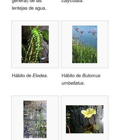
general) de las
calyculata
.
lentejas de agua.
Hábito de
Elodea
.
Hábito de
Butomus
umbellatus
.