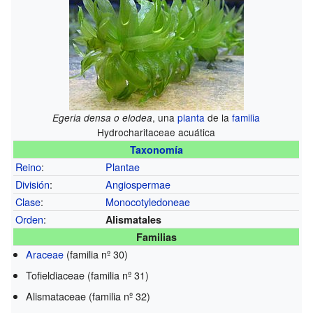
, una
planta
de la
familia
Egeria densa o elodea
Hydrocharitaceae acuática
Taxonomía
Reino
:
Plantae
División
:
Angiospermae
Clase
:
Monocotyledoneae
Orden
:
Alismatales
Familias
Araceae
(familia nº 30)
Tofieldiaceae (familia nº 31)
Alismataceae (familia nº 32)