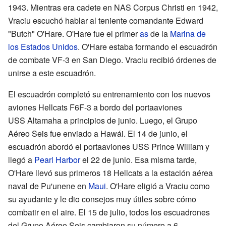
1943. Mientras era cadete en NAS Corpus Christi en 1942,
Vraciu escuchó hablar al teniente comandante Edward
"Butch" O'Hare. O'Hare fue el primer
as
de la
Marina de
los Estados Unidos
. O'Hare estaba formando el escuadrón
de combate VF-3 en San Diego. Vraciu recibió órdenes de
unirse a este escuadrón.
El escuadrón completó su entrenamiento con los nuevos
aviones Hellcats F6F-3 a bordo del portaaviones
USS Altamaha a principios de junio. Luego, el Grupo
Aéreo Seis fue enviado a Hawái. El 14 de junio, el
escuadrón abordó el portaaviones USS Prince William y
llegó a
Pearl Harbor
el 22 de junio. Esa misma tarde,
O'Hare llevó sus primeros 18 Hellcats a la estación aérea
naval de Pu'unene en
Maui
. O'Hare eligió a Vraciu como
su ayudante y le dio consejos muy útiles sobre cómo
combatir en el aire. El 15 de julio, todos los escuadrones
del Grupo Aéreo Seis cambiaron su número a 6.