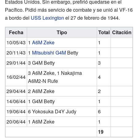
Estados Unidos. Sin embargo, prefirió quedarse en el
Pacífico. Pidió más servicio de combate y se unió al VF-16
a bordo del
USS Lexington
el 27 de febrero de 1944.
Fecha
Tipo
Total
Citación
10/05/43
1
A6M Zeke
1
20/11/43
1
Mitsubishi G4M
Betty
1
29/01/44
3 G4M Betty
3
3 A6M Zeke, 1 Nakajima
16/02/44
4
A6M2-N Rufe
29/04/44
2 A6M Zeke
2
14/06/44
1 G4M Betty
1
19/06/44
6 Yokosuka D4Y Judy
6
20/06/44
1 A6M Zeke
1
19