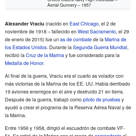
Aerial Gunnery – 1957
Alexander Vraciu
(nacido en
East Chicago
, el 2 de
noviembre de 1918 – fallecido en
West Sacramento
, el 29
de enero de 2015) fue un
as de combate
de la
Marina de
los Estados Unidos
. Durante la
Segunda Guerra Mundial
,
recibió la
Cruz de la Marina
y fue considerado para la
Medalla de Honor
.
Al final de la guerra, Vraciu era el cuarto as volador con
más victorias de la Marina de los EE. UU. Había derribado
19 aviones enemigos en el aire y destruido 21 en tierra.
Después de la guerra, trabajó como
piloto de pruebas
y
ayudó a crear el programa de la Reserva Aérea Naval y de
la Marina.
Entre 1956 y 1958, dirigió el escuadrón de combate VF-
51. Se retiró de la Marina con el rango de
comandante
el