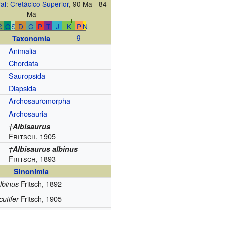
al
:
Cretácico Superior
, 90 Ma - 84
Ma
Є
O
S
D
C
P
T
J
K
P
N
g
Taxonomía
Animalia
Chordata
Sauropsida
Diapsida
Archosauromorpha
Archosauria
†
Albisaurus
Fritsch, 1905
†
Albisaurus albinus
Fritsch, 1893
Sinonimia
Fritsch, 1892
lbinus
Fritsch, 1905
utifer