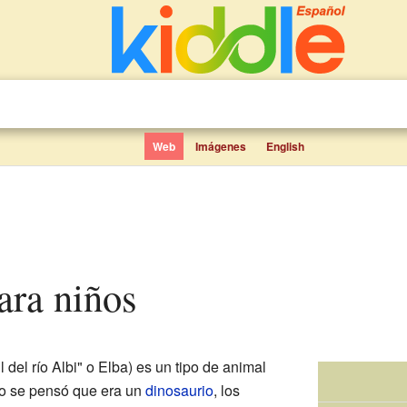
Web
Imágenes
English
para niños
il del río Albi" o Elba) es un tipo de animal
pio se pensó que era un
dinosaurio
, los