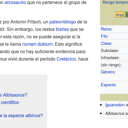
 un
arcosaurio
que no pertenece al grupo de
Rango tempor
PreЄ
z por Antonin Fritsch, un
paleontólogo
de la
93. Sin embargo, los restos
fósiles
que se
Reino
:
Filo
:
 esta razón, no se puede asegurar si la
Clase
:
se le llama
nomen dubium
. Esto significa
Subclase:
cando que no hay suficiente evidencia para
Infraclase:
urus
vivió durante el período
Cretácico
, hace
(sin rango):
Género
:
Especie
:
re
Albisaurus
?
científico
Iguanodon
a
Albisaurus sc
de la especie
albinus
?