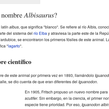
Albisaurus
l nombre
?
 latín
albus
, que significa "blanco". Se refiere al río Albis, con
arte del sistema del
río Elba
y atraviesa la parte este de la Repú
ardubice, se encontraron los primeros fósiles de este animal. 
ica "
lagarto
".
re científico
bre de este animal por primera vez en 1893, llamándolo
Iguanod
talle, se dio cuenta de que eran diferentes del
Iguanodon
.
En 1905, Fritsch propuso un nuevo nombre para 
scutifer
. Sin embargo, en la ciencia, el primer n
especie tiene prioridad. Por eso,
Iguanodon albi