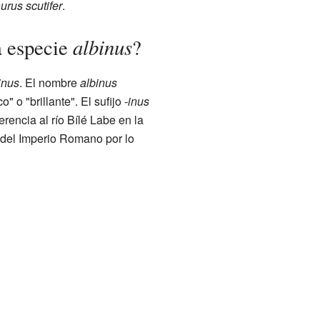
urus scutifer
.
albinus
a especie
?
inus
. El nombre
albinus
o" o "brillante". El sufijo
-inus
erencia al río Bílé Labe en la
del Imperio Romano por lo