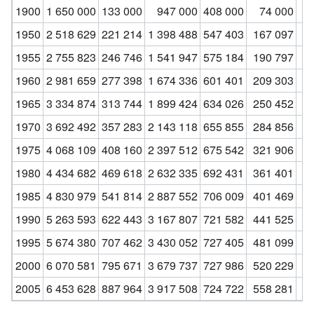
1900
1 650 000
133 000
947 000
408 000
74 000
1950
2 518 629
221 214
1 398 488
547 403
167 097
1
1955
2 755 823
246 746
1 541 947
575 184
190 797
1
1960
2 981 659
277 398
1 674 336
601 401
209 303
2
1965
3 334 874
313 744
1 899 424
634 026
250 452
2
1970
3 692 492
357 283
2 143 118
655 855
284 856
2
1975
4 068 109
408 160
2 397 512
675 542
321 906
2
1980
4 434 682
469 618
2 632 335
692 431
361 401
2
1985
4 830 979
541 814
2 887 552
706 009
401 469
2
1990
5 263 593
622 443
3 167 807
721 582
441 525
2
1995
5 674 380
707 462
3 430 052
727 405
481 099
2
2000
6 070 581
795 671
3 679 737
727 986
520 229
3
2005
6 453 628
887 964
3 917 508
724 722
558 281
3