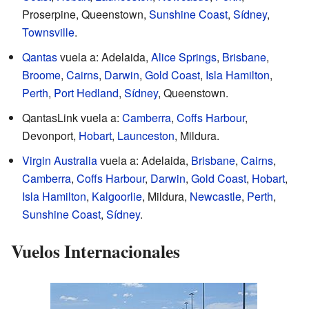
Proserpine, Queenstown,
Sunshine Coast
,
Sídney
,
Townsville
.
Qantas
vuela a: Adelaida,
Alice Springs
,
Brisbane
,
Broome
,
Cairns
,
Darwin
,
Gold Coast
,
Isla Hamilton
,
Perth
,
Port Hedland
,
Sídney
, Queenstown.
QantasLink vuela a:
Camberra
,
Coffs Harbour
,
Devonport,
Hobart
,
Launceston
, Mildura.
Virgin Australia
vuela a: Adelaida,
Brisbane
,
Cairns
,
Camberra
,
Coffs Harbour
,
Darwin
,
Gold Coast
,
Hobart
,
Isla Hamilton
,
Kalgoorlie
, Mildura,
Newcastle
,
Perth
,
Sunshine Coast
,
Sídney
.
Vuelos Internacionales