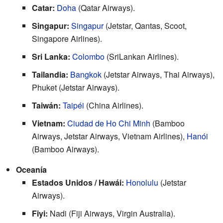
Catar:
Doha
(Qatar Airways).
Singapur:
Singapur
(Jetstar, Qantas, Scoot,
Singapore Airlines).
Sri Lanka:
Colombo
(SriLankan Airlines).
Tailandia:
Bangkok
(Jetstar Airways, Thai Airways),
Phuket (Jetstar Airways).
Taiwán:
Taipéi
(China Airlines).
Vietnam:
Ciudad de Ho Chi Minh
(Bamboo
Airways, Jetstar Airways, Vietnam Airlines),
Hanói
(Bamboo Airways).
Oceanía
Estados Unidos / Hawái:
Honolulu
(Jetstar
Airways).
Fiyi:
Nadi (Fiji Airways, Virgin Australia).