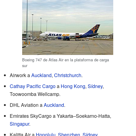
Boeing 747 de Atlas Air en la plataforma de carga
sur
Airwork a
Auckland
,
Christchurch
.
Cathay Pacific Cargo
a
Hong Kong
,
Sídney
,
Toowoomba Wellcamp.
DHL Aviation a
Auckland
.
Emirates SkyCargo a Yakarta–Soekarno-Hatta,
Singapur
.
Kalitta Air a
Honolulu
,
Shenzhen
,
Sídney
.