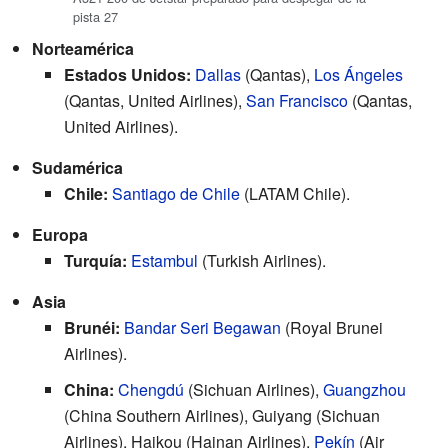
pista 27
Norteamérica
Estados Unidos:
Dallas
(Qantas),
Los Ángeles
(Qantas, United Airlines),
San Francisco
(Qantas,
United Airlines).
Sudamérica
Chile:
Santiago de Chile
(LATAM Chile).
Europa
Turquía:
Estambul
(Turkish Airlines).
Asia
Brunéi:
Bandar Seri Begawan
(Royal Brunei
Airlines).
China:
Chengdú
(Sichuan Airlines),
Guangzhou
(China Southern Airlines), Guiyang (Sichuan
Airlines), Haikou (Hainan Airlines),
Pekín
(Air