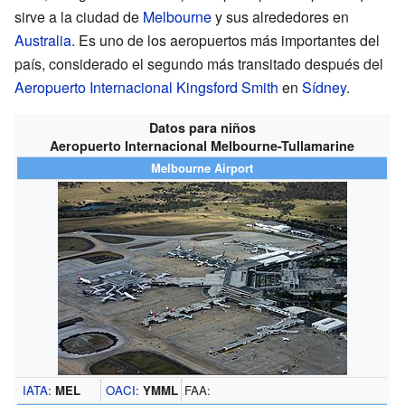
sirve a la ciudad de
Melbourne
y sus alrededores en
Australia
. Es uno de los aeropuertos más importantes del
país, considerado el segundo más transitado después del
Aeropuerto Internacional Kingsford Smith
en
Sídney
.
Datos para niños
Aeropuerto Internacional Melbourne-Tullamarine
Melbourne Airport
IATA
:
MEL
OACI
:
YMML
FAA: