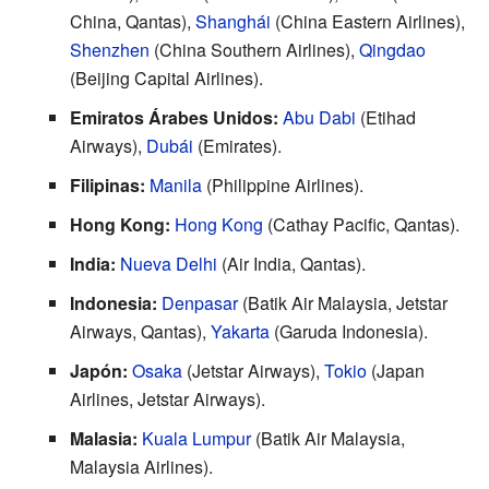
China, Qantas),
Shanghái
(China Eastern Airlines),
Shenzhen
(China Southern Airlines),
Qingdao
(Beijing Capital Airlines).
Emiratos Árabes Unidos:
Abu Dabi
(Etihad
Airways),
Dubái
(Emirates).
Filipinas:
Manila
(Philippine Airlines).
Hong Kong:
Hong Kong
(Cathay Pacific, Qantas).
India:
Nueva Delhi
(Air India, Qantas).
Indonesia:
Denpasar
(Batik Air Malaysia, Jetstar
Airways, Qantas),
Yakarta
(Garuda Indonesia).
Japón:
Osaka
(Jetstar Airways),
Tokio
(Japan
Airlines, Jetstar Airways).
Malasia:
Kuala Lumpur
(Batik Air Malaysia,
Malaysia Airlines).