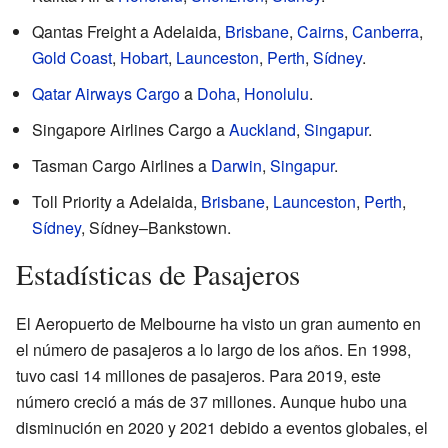
Qantas Freight a Adelaida,
Brisbane
,
Cairns
,
Canberra
,
Gold Coast
,
Hobart
,
Launceston
,
Perth
,
Sídney
.
Qatar Airways Cargo
a
Doha
,
Honolulu
.
Singapore Airlines Cargo a
Auckland
,
Singapur
.
Tasman Cargo Airlines a
Darwin
,
Singapur
.
Toll Priority a Adelaida,
Brisbane
,
Launceston
,
Perth
,
Sídney
, Sídney–Bankstown.
Estadísticas de Pasajeros
El Aeropuerto de Melbourne ha visto un gran aumento en
el número de pasajeros a lo largo de los años. En 1998,
tuvo casi 14 millones de pasajeros. Para 2019, este
número creció a más de 37 millones. Aunque hubo una
disminución en 2020 y 2021 debido a eventos globales, el