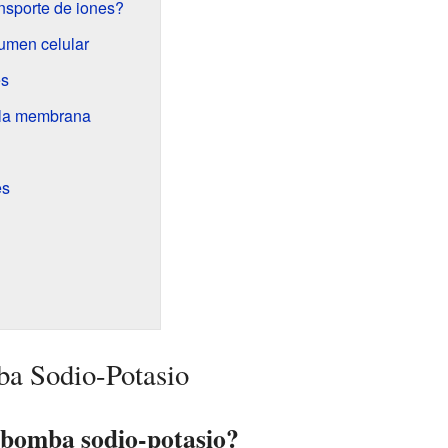
nsporte de iones?
umen celular
es
e la membrana
es
ba Sodio-Potasio
 bomba sodio-potasio?