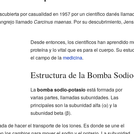
scubierta por casualidad en 1957 por un científico danés llam
cangrejo llamado
Carcinus maenas
. Por su descubrimiento, Jens
Desde entonces, los científicos han aprendido 
proteína y lo vital que es para el cuerpo. Su est
el campo de la
medicina
.
Estructura de la Bomba Sodio
La
bomba sodio-potasio
está formada por
varias partes, llamadas subunidades. Las
principales son la subunidad alfa (α) y la
subunidad beta (β).
da de hacer el transporte de los iones. Es donde se une el
en los cambios para mover el sodio y el potasio. La subunidad