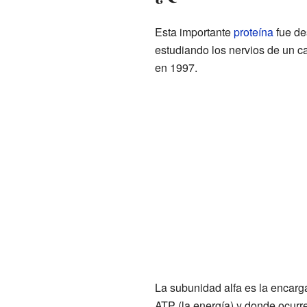
Esta importante
proteína
fue de
estudiando los nervios de un 
en 1997.
La subunidad alfa es la encarga
ATP (la energía) y donde ocurr