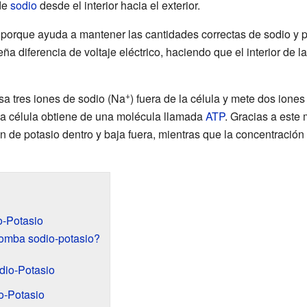
de
sodio
desde el interior hacia el exterior.
orque ayuda a mantener las cantidades correctas de sodio y po
a diferencia de voltaje eléctrico, haciendo que el interior de l
+
sa tres iones de sodio (Na
) fuera de la célula y mete dos iones
la célula obtiene de una molécula llamada
ATP
. Gracias a este 
 de potasio dentro y baja fuera, mientras que la concentración 
o-Potasio
bomba sodio-potasio?
dio-Potasio
o-Potasio