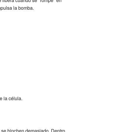
e libera cuando se "rompe" en
mpulsa la bomba.
 la célula.
o se hinchen demasiado. Dentro