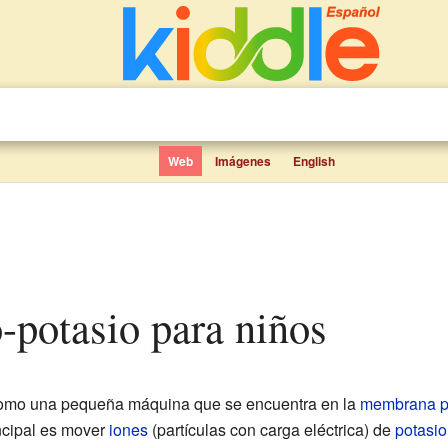
Web
Imágenes
English
-potasio para niños
omo una pequeña máquina que se encuentra en la
membrana p
incipal es mover
iones
(partículas con carga eléctrica) de
potasio