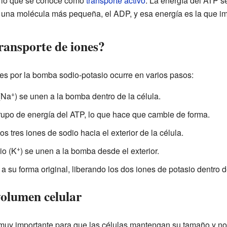
lo que se conoce como
transporte activo
. La energía del ATP s
una molécula más pequeña, el ADP, y esa energía es la que i
ransporte de iones?
nes por la bomba sodio-potasio ocurre en varios pasos:
+
 (Na
) se unen a la bomba dentro de la célula.
rupo de energía del ATP, lo que hace que cambie de forma.
s tres iones de sodio hacia el exterior de la célula.
+
io (K
) se unen a la bomba desde el exterior.
 su forma original, liberando los dos iones de potasio dentro de
olumen celular
muy importante para que las células mantengan su tamaño y n