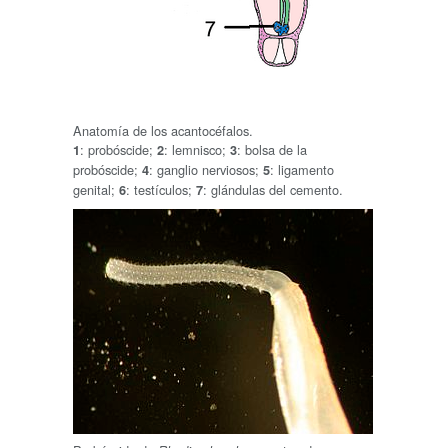
Anatomía de los acantocéfalos.
: probóscide;
: lemnisco;
: bolsa de la
1
2
3
probóscide;
: ganglio nerviosos;
: ligamento
4
5
genital;
: testículos;
: glándulas del cemento.
6
7