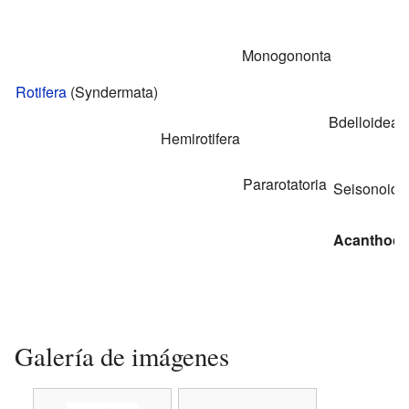
Monogononta
Rotifera
(Syndermata)
Bdelloidea
Hemirotifera
Pararotatoria
Seisonoide
Acanthoce
Galería de imágenes