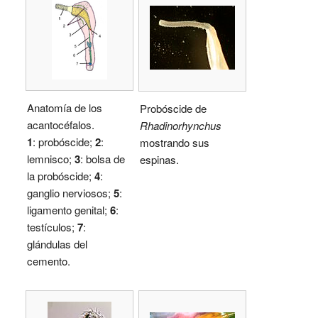
Anatomía de los
Probóscide de
acantocéfalos.
Rhadinorhynchus
1
: probóscide;
2
:
mostrando sus
lemnisco;
3
: bolsa de
espinas.
la probóscide;
4
:
ganglio nerviosos;
5
:
ligamento genital;
6
:
testículos;
7
:
glándulas del
cemento.