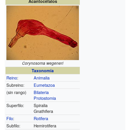
Acantocéfalos
Corynosoma wegeneri
Taxonomía
Reino
:
Animalia
Subreino:
Eumetazoa
(sin rango)
Bilateria
Protostomia
Superfilo:
Spiralia
Gnathifera
Filo
:
Rotifera
Subfilo:
Hemirotifera