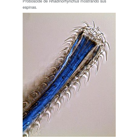
Probóscide de
mostrando sus
Rhadinorhynchus
espinas.