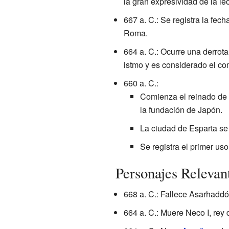
la gran expresividad de la le
667 a. C.: Se registra la fech
Roma.
664 a. C.: Ocurre una derrot
istmo y es considerado el co
660 a. C.:
Comienza el reinado de
la fundación de Japón.
La ciudad de Esparta se
Se registra el primer uso
Personajes Relevan
668 a. C.: Fallece Asarhaddó
664 a. C.: Muere Neco I, rey