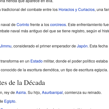
ona herida que aparece en ella.
a tradicional del combate entre los
Horacios y Curiacios
, una fa
a naval de
Corinto
frente a los
corcireos
. Este enfrentamiento fue
mbate naval más antiguo del que se tiene registro, según el his
Jimmu
, considerado el primer emperador de
Japón
. Esta fecha
 transforma en un
Estado
militar, donde el poder político estab
 conocido de la escritura demótica, un tipo de escritura egipcia.
tes de la Década
n, rey de
Asiria
. Su hijo,
Asurbanipal
, comienza su reinado.
 de
Egipto
.