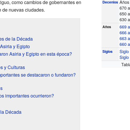
ntiguo, como cambios de gobernantes en
Años 
Decenios
670 
n de nuevas ciudades.
650 a
630 a
669 a
Años
666 a
663 a
es de la Década
660 a
siria y Egipto
Sigl
Siglos
ron Asiria y Egipto en esta época?
Sigl
Tabl
s y Culturas
portantes se destacaron o fundaron?
es
s importantes ocurrieron?
 la Década