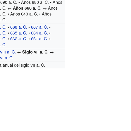
690 a. C. • Años 680 a. C. • Años
a. C. ←
→ Años
Años 660 a. C.
. C. • Años 640 a. C. • Años
. C.
. C.
•
668 a. C.
•
667 a. C.
•
. C.
•
665 a. C.
•
664 a. C.
•
. C.
•
662 a. C.
•
661 a. C.
•
. C.
o
viii
a. C.
←
→
Siglo
vii
a. C.
o
vi
a. C.
a anual del siglo
vii
a. C.