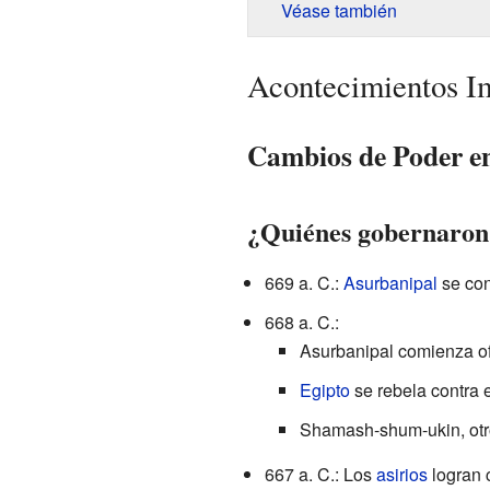
Véase también
Acontecimientos Im
Cambios de Poder en
¿Quiénes gobernaron 
669 a. C.:
Asurbanipal
se con
668 a. C.:
Asurbanipal comienza of
Egipto
se rebela contra e
Shamash-shum-ukin, otro
667 a. C.: Los
asirios
logran 