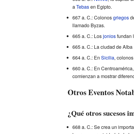
a
Tebas
en Egipto.
667 a. C.: Colonos
griegos
de
llamado Byzas.
665 a. C.: Los
jonios
fundan l
665 a. C.: La ciudad de Alba
664 a. C.: En
Sicilia
, colonos
660 a. C.: En Centroamérica,
comienzan a mostrar diferenci
Otros Eventos Notab
¿Qué otros sucesos i
668 a. C.: Se crea un importa