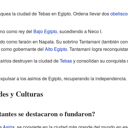
aquea la ciudad de Tebas en Egipto. Ordena llevar dos
obelisco
ono como rey del
Bajo Egipto
, sucediendo a Neco I.
nado como faraón en Napata. Su sobrino Tantamani (también c
 como gobernante del
Alto Egipto
. Tantamani logra reconquistar
asirios destruyen la ciudad de
Tebas
y consolidan su conquista
expulsar a los asirios de Egipto, recuperando la independencia.
des y Culturas
antes se destacaron o fundaron?
de
Asiria
, se convierte en la ciudad más grande del mundo en 