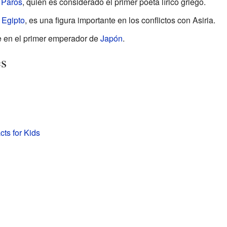
e
Paros
, quien es considerado el primer poeta lírico griego.
e
Egipto
, es una figura importante en los conflictos con Asiria.
e en el primer emperador de
Japón
.
es
ts for Kids