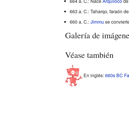
664 a. C.: Nace
Arquíloco
d
663 a. C.: Taharqo, faraón d
660 a. C.:
Jimmu
se conviert
Galería de imágen
Véase también
En inglés:
660s BC Fac