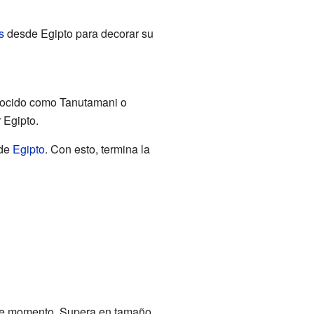
s
desde Egipto para decorar su
onocido como Tanutamani o
 Egipto.
 de
Egipto
. Con esto, termina la
ese momento. Supera en tamaño