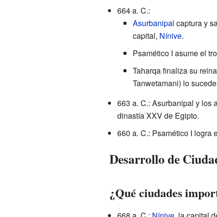
664 a. C.:
Asurbanipal
captura y s
capital,
Nínive
.
Psamético I asume el tr
Taharqa finaliza su rei
Tanwetamani) lo sucede
663 a. C.: Asurbanipal y los 
dinastía XXV de Egipto.
660 a. C.: Psamético I logra 
Desarrollo de Ciuda
¿Qué ciudades import
668 a. C.:
Nínive
, la capital 