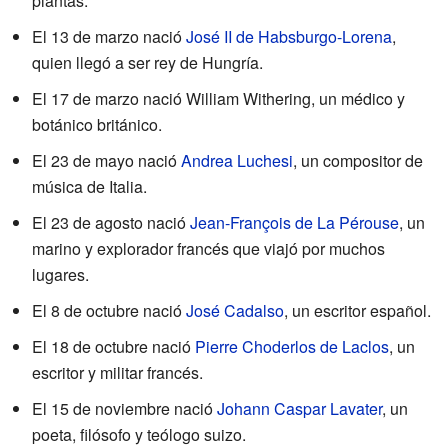
plantas.
El 13 de marzo nació
José II de Habsburgo-Lorena
,
quien llegó a ser rey de Hungría.
El 17 de marzo nació William Withering, un médico y
botánico británico.
El 23 de mayo nació
Andrea Luchesi
, un compositor de
música de Italia.
El 23 de agosto nació
Jean-François de La Pérouse
, un
marino y explorador francés que viajó por muchos
lugares.
El 8 de octubre nació
José Cadalso
, un escritor español.
El 18 de octubre nació
Pierre Choderlos de Laclos
, un
escritor y militar francés.
El 15 de noviembre nació
Johann Caspar Lavater
, un
poeta, filósofo y teólogo suizo.