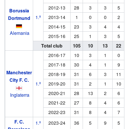
2012-13
28
3
3
5
Borussia
1.ª
2013-14
1
0
0
2
Dortmund
2014-15
23
3
4
4
Alemania
2015-16
25
1
3
5
Total club
105
10
13
22
2016-17
10
3
1
0
2017-18
30
4
1
9
Manchester
2018-19
31
6
3
11
City F. C.
1.ª
2019-20
31
2
1
10
2020-21
28
13
2
6
Inglaterra
2021-22
27
8
4
6
2022-23
31
8
4
7
F. C.
1.ª
2023-24
36
5
9
5