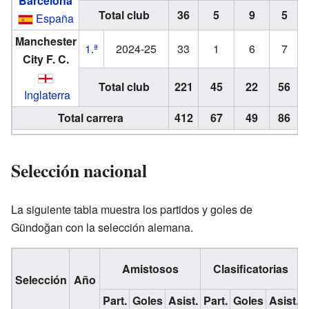
Barcelona
Total club
36
5
9
5
España
Manchester
1.ª
2024-25
33
1
6
7
City F. C.
Total club
221
45
22
56
Inglaterra
Total carrera
412
67
49
86
Selección nacional
La siguiente tabla muestra los partidos y goles de
Gündoğan con la selección alemana.
Amistosos
Clasificatorias
Selección
Año
Part.
Goles
Asist.
Part.
Goles
Asist.
P