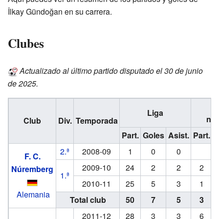
İlkay Gündoğan en su carrera.
Clubes
Actualizado al último partido disputado el 30 de junio
de 2025.
Liga
nac
Club
Div.
Temporada
Part.
Goles
Asist.
Part.
G
2.ª
2008-09
1
0
0
F. C.
2009-10
24
2
2
2
Núremberg
1.ª
2010-11
25
5
3
1
Alemania
Total club
50
7
5
3
2011-12
28
3
3
6