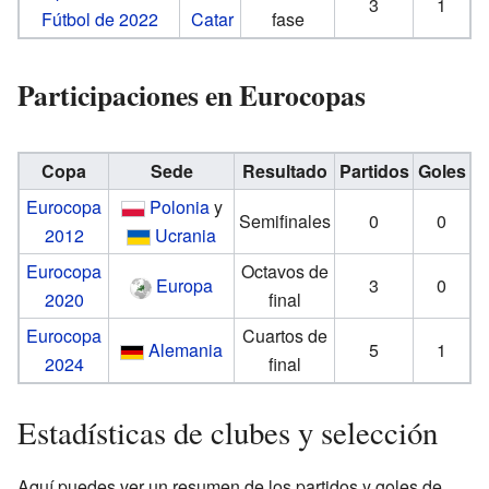
3
1
Fútbol de 2022
Catar
fase
Participaciones en Eurocopas
Copa
Sede
Resultado
Partidos
Goles
Eurocopa
Polonia
y
Semifinales
0
0
2012
Ucrania
Eurocopa
Octavos de
Europa
3
0
2020
final
Eurocopa
Cuartos de
Alemania
5
1
2024
final
Estadísticas de clubes y selección
Aquí puedes ver un resumen de los partidos y goles de