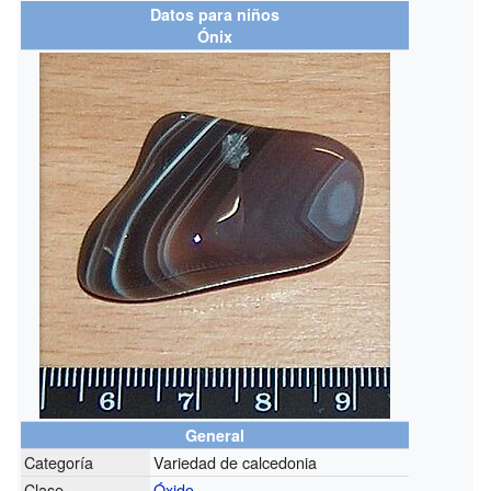
Datos para niños
Ónix
General
Categoría
Variedad de calcedonia
Clase
Óxido