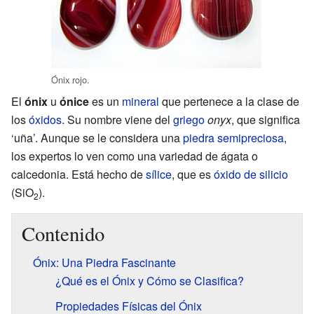
Ónix rojo.
El
ónix
u
ónice
es un
mineral
que pertenece a la clase de
los
óxidos
. Su nombre viene del
griego
onyx
, que significa
‘uña’. Aunque se le considera una
piedra semipreciosa
,
los expertos lo ven como una variedad de ágata o
calcedonia. Está hecho de
sílice
, que es
óxido de silicio
(SiO
).
2
Contenido
Ónix: Una Piedra Fascinante
¿Qué es el Ónix y Cómo se Clasifica?
Propiedades Físicas del Ónix