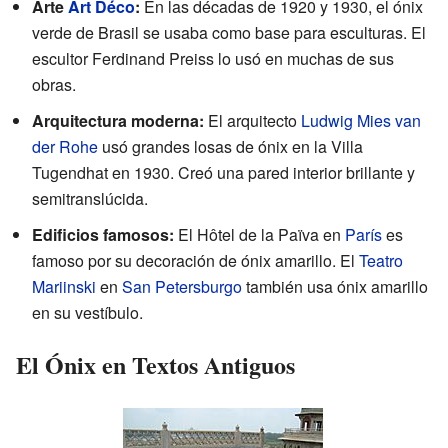
Arte
Art Déco
:
En las décadas de 1920 y 1930, el ónix
verde de Brasil se usaba como base para esculturas. El
escultor Ferdinand Preiss lo usó en muchas de sus
obras.
Arquitectura moderna:
El arquitecto
Ludwig Mies van
der Rohe
usó grandes losas de ónix en la Villa
Tugendhat en 1930. Creó una pared interior brillante y
semitranslúcida.
Edificios famosos:
El Hôtel de la Païva en
París
es
famoso por su decoración de ónix amarillo. El
Teatro
Mariinski
en
San Petersburgo
también usa ónix amarillo
en su vestíbulo.
El Ónix en Textos Antiguos