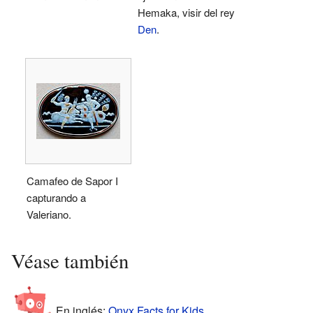
Hemaka, visir del rey
Den
.
Camafeo de Sapor I
capturando a
Valeriano.
Véase también
En inglés:
Onyx Facts for Kids