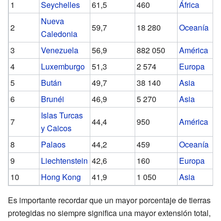
1
Seychelles
61,5
460
África
Nueva
2
59,7
18 280
Oceanía
Caledonia
3
Venezuela
56,9
882 050
América
4
Luxemburgo
51,3
2 574
Europa
5
Bután
49,7
38 140
Asia
6
Brunéi
46,9
5 270
Asia
Islas Turcas
7
44,4
950
América
y Caicos
8
Palaos
44,2
459
Oceanía
9
Liechtenstein
42,6
160
Europa
10
Hong Kong
41,9
1 050
Asia
Es importante recordar que un mayor porcentaje de tierras
protegidas no siempre significa una mayor extensión total,