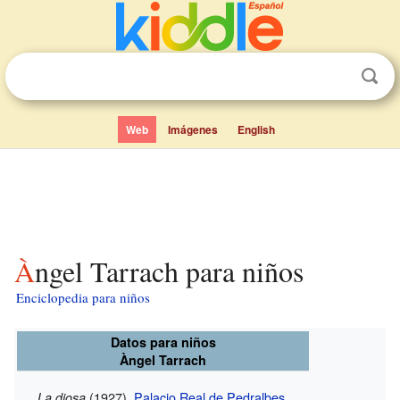
Web
Imágenes
English
Àngel Tarrach para niños
Enciclopedia para niños
Datos para niños
Àngel Tarrach
(1927),
Palacio Real de Pedralbes
.
La diosa