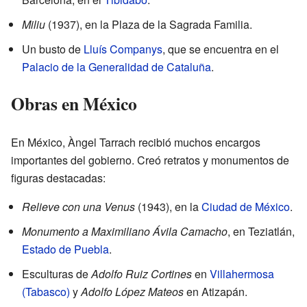
Miliu
(1937), en la Plaza de la Sagrada Familia.
Un busto de
Lluís Companys
, que se encuentra en el
Palacio de la Generalidad de Cataluña
.
Obras en México
En México, Àngel Tarrach recibió muchos encargos
importantes del gobierno. Creó retratos y monumentos de
figuras destacadas:
Relieve con una Venus
(1943), en la
Ciudad de México
.
Monumento a Maximiliano Ávila Camacho
, en Teziatlán,
Estado de Puebla
.
Esculturas de
Adolfo Ruiz Cortines
en
Villahermosa
(Tabasco)
y
Adolfo López Mateos
en Atizapán.