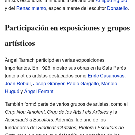
en sus esculturas la influencia del arte del
Antiguo Egipto
y del
Renacimiento
, especialmente del escultor
Donatello
.
Participación en exposiciones y grupos
artísticos
Àngel Tarrach participó en varias exposiciones
importantes. En 1928, mostró sus obras en la Sala Parés
junto a otros artistas destacados como
Enric Casanovas
,
Joan Rebull
,
Josep Granyer
,
Pablo Gargallo
,
Manolo
Hugué
y
Ángel Ferrant
.
También formó parte de varios grupos de artistas, como el
Grup Nou Ambient
,
Grup de les Arts i els Artistes
y la
Associació d'Escultors
. Además, fue uno de los
fundadores del
Sindicat d'Artistes, Pintors i Escultors de