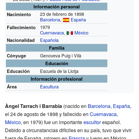
Información personal
23 de febrero de 1898
Nacimiento
Barcelona
,
España
1979
Fallecimiento
Cuernavaca
,
México
Española
Nacionalidad
Familia
Genoveva Puig i Vilà
Cónyuge
Educación
Escuela de la Llotja
Educación
Información profesional
Escultura
Área
Àngel Tarrach i Barrabia
(nacido en
Barcelona
,
España
,
el 24 de agosto de 1898 y fallecido en
Cuernavaca
,
México
, en 1979) fue un importante
escultor
español.
Debido a circunstancias difíciles en su país, tuvo que vivir
fuera de España, primero en
Francia
y luego en México.