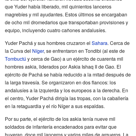
que Yuder había liberado, mil quinientos lanceros
magrebíes y mil ayudantes. Estos últimos se encargaban
de ocho mil dromedarios que transportaban provisiones y
equipo, incluyendo cuatro cañones andalusíes.
Yuder Pachá y sus hombres cruzaron el
Sahara
. Cerca de
la Curva del
Níger
, se enfrentaron en Tondibi (al este de
Tombuctú
y cerca de Gao) a un ejército de cuarenta mil
hombres askia, liderados por Askia Ishaq II de Gao. El
ejército de Pachá se había reducido a la mitad después de
la larga travesía. Se organizaron en dos flancos: los
andalusíes a la izquierda y los europeos a la derecha. En
el centro, Yuder Pachá dirigía las tropas, con la caballería
en la retaguardia y el río Níger a sus espaldas.
Por su parte, el ejército de los askia tenía nueve mil
soldados de infantería encadenados para evitar que
huyeran, doce mil lanceros y varios miles de arqueros. La