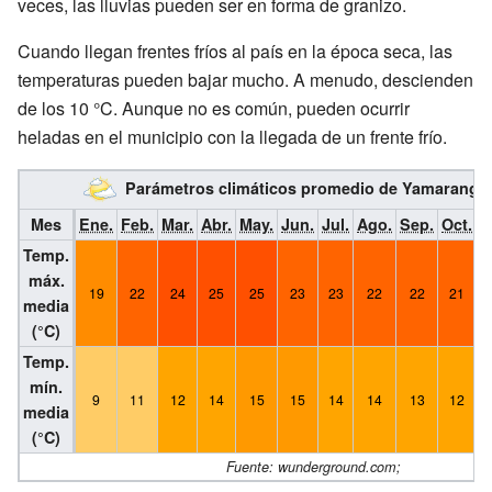
veces, las lluvias pueden ser en forma de granizo.
Cuando llegan frentes fríos al país en la época seca, las
temperaturas pueden bajar mucho. A menudo, descienden
de los 10 °C. Aunque no es común, pueden ocurrir
heladas en el municipio con la llegada de un frente frío.
Parámetros climáticos promedio de Yamarangu
Mes
Ene.
Feb.
Mar.
Abr.
May.
Jun.
Jul.
Ago.
Sep.
Oct.
N
Temp.
máx.
19
22
24
25
25
23
23
22
22
21
media
(°C)
Temp.
mín.
9
11
12
14
15
15
14
14
13
12
media
(°C)
Fuente: wunderground.com;