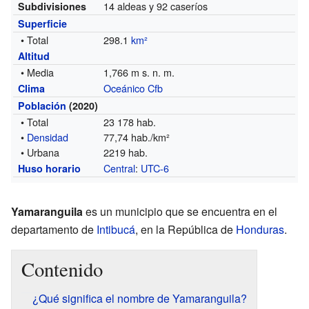
14 aldeas y 92 caseríos
Subdivisiones
Superficie
• Total
298.1
km²
Altitud
• Media
1,766 m s. n. m.
Oceánico Cfb
Clima
Población
(2020)
• Total
23 178 hab.
•
Densidad
77,74 hab./km²
• Urbana
2219 hab.
Central
:
UTC-6
Huso horario
Yamaranguila
es un municipio que se encuentra en el
departamento de
Intibucá
, en la República de
Honduras
.
Contenido
¿Qué significa el nombre de Yamaranguila?