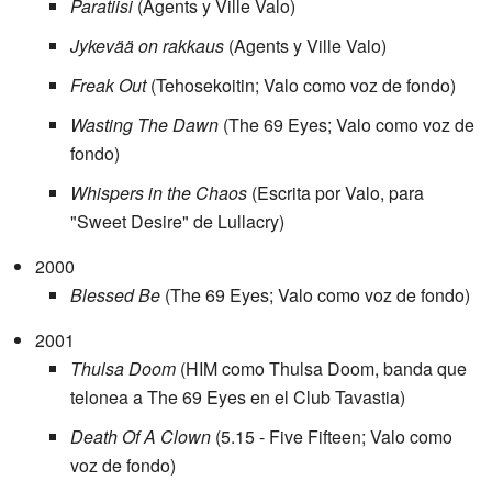
Paratiisi
(Agents y Ville Valo)
Jykevää on rakkaus
(Agents y Ville Valo)
Freak Out
(Tehosekoitin; Valo como voz de fondo)
Wasting The Dawn
(The 69 Eyes; Valo como voz de
fondo)
Whispers in the Chaos
(Escrita por Valo, para
"Sweet Desire" de Lullacry)
2000
Blessed Be
(The 69 Eyes; Valo como voz de fondo)
2001
Thulsa Doom
(HIM como Thulsa Doom, banda que
telonea a The 69 Eyes en el Club Tavastia)
Death Of A Clown
(5.15 - Five Fifteen; Valo como
voz de fondo)