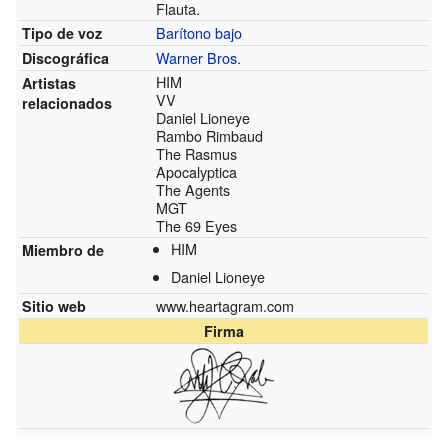
Flauta.
Barítono bajo
Tipo de voz
Warner Bros.
Discográfica
HIM
Artistas
VV
relacionados
Daniel Lioneye
Rambo Rimbaud
The Rasmus
Apocalyptica
The Agents
MGT
The 69 Eyes
HIM
Miembro de
Daniel Lioneye
www.heartagram.com
Sitio web
Firma