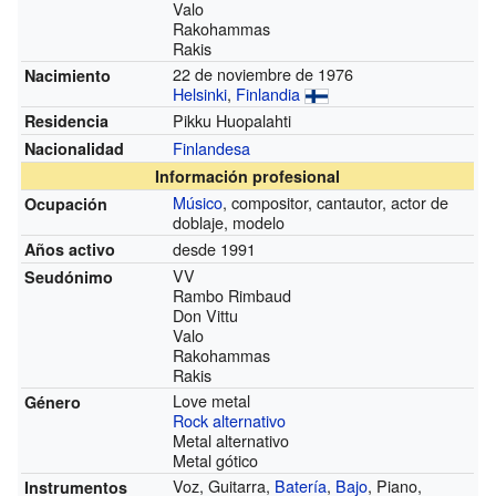
Valo
Rakohammas
Rakis
22 de noviembre de 1976
Nacimiento
Helsinki
,
Finlandia
Pikku Huopalahti
Residencia
Finlandesa
Nacionalidad
Información profesional
Músico
, compositor, cantautor, actor de
Ocupación
doblaje, modelo
desde 1991
Años activo
VV
Seudónimo
Rambo Rimbaud
Don Vittu
Valo
Rakohammas
Rakis
Love metal
Género
Rock alternativo
Metal alternativo
Metal gótico
Voz, Guitarra,
Batería
,
Bajo
, Piano,
Instrumentos