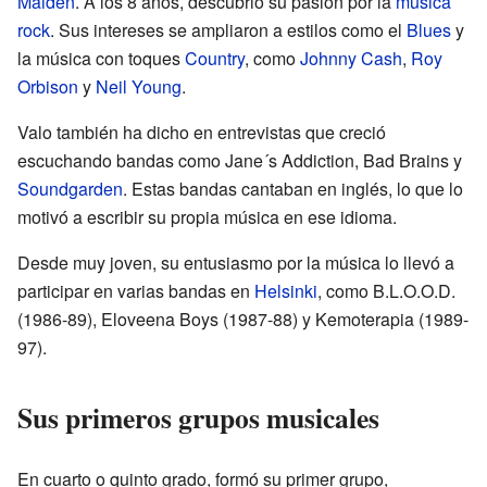
Maiden
. A los 8 años, descubrió su pasión por la
música
rock
. Sus intereses se ampliaron a estilos como el
Blues
y
la música con toques
Country
, como
Johnny Cash
,
Roy
Orbison
y
Neil Young
.
Valo también ha dicho en entrevistas que creció
escuchando bandas como Jane´s Addiction, Bad Brains y
Soundgarden
. Estas bandas cantaban en inglés, lo que lo
motivó a escribir su propia música en ese idioma.
Desde muy joven, su entusiasmo por la música lo llevó a
participar en varias bandas en
Helsinki
, como B.L.O.O.D.
(1986-89), Eloveena Boys (1987-88) y Kemoterapia (1989-
97).
Sus primeros grupos musicales
En cuarto o quinto grado, formó su primer grupo,