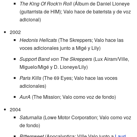
The King Of Rock'n Roll
(Álbum de Daniel Lioneye
(guitarrista de HIM); Valo hace de baterista y de voz
adicional)
2002
Hedonis Hellcats
(The Skreppers; Valo hace las
voces adicionales junto a Migé y Lily)
Support Band von The Skreppers
(Lux Airam/Ville,
Miguelo/Migé y D. Lioneye/Lily)
Paris Kills
(The 69 Eyes; Valo hace las voces
adicionales)
AurA
(The Mission; Valo como voz de fondo)
2004
Saturnalia
(Lowe Motor Corporation; Valo como voz
de fondo)
Bittersweet
(Apocalyptica; Ville Valo junto a
Lauri