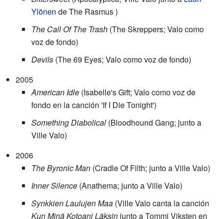
Ylönen
de The Rasmus )
The Call Of The Trash
(The Skreppers; Valo como
voz de fondo)
Devils
(The 69 Eyes; Valo como voz de fondo)
2005
American Idle
(Isabelle's Gift; Valo como voz de
fondo en la canción 'If I Die Tonight')
Something Diabolical
(Bloodhound Gang; junto a
Ville Valo)
2006
The Byronic Man
(Cradle Of Filth; junto a Ville Valo)
Inner Silence
(Anathema; junto a Ville Valo)
Synkkien Laulujen Maa
(Ville Valo canta la canción
Kun Minä Kotoani Läksin
junto a Tommi Viksten en