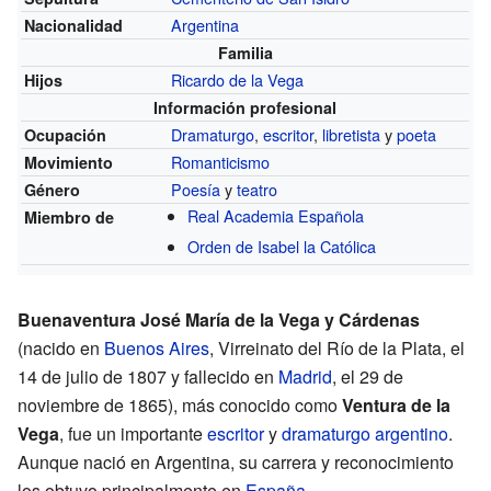
Argentina
Nacionalidad
Familia
Ricardo de la Vega
Hijos
Información profesional
Dramaturgo
,
escritor
,
libretista
y
poeta
Ocupación
Romanticismo
Movimiento
Poesía
y
teatro
Género
Real Academia Española
Miembro de
Orden de Isabel la Católica
Buenaventura José María de la Vega y Cárdenas
(nacido en
Buenos Aires
, Virreinato del Río de la Plata, el
14 de julio de 1807 y fallecido en
Madrid
, el 29 de
noviembre de 1865), más conocido como
Ventura de la
Vega
, fue un importante
escritor
y
dramaturgo
argentino
.
Aunque nació en Argentina, su carrera y reconocimiento
los obtuvo principalmente en
España
.