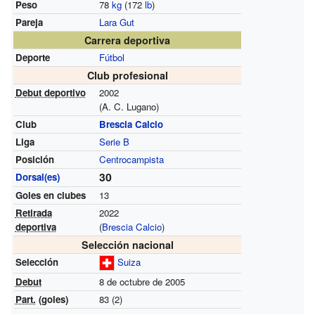
Peso
78
kg
(172
lb
)
Pareja
Lara Gut
Carrera deportiva
Deporte
Fútbol
Club profesional
Debut deportivo
2002
(A. C. Lugano)
Club
Brescia Calcio
Liga
Serie B
Posición
Centrocampista
30
Dorsal(es)
Goles en clubes
13
Retirada
2022
deportiva
(
Brescia Calcio
)
Selección nacional
Selección
Suiza
Debut
8 de octubre de 2005
Part.
(goles)
83 (2)