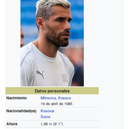
Datos personales
Nacimiento
Mitrovica
,
Kosovo
19 de abril de 1985
Nacionalidad(es)
Kosovar
Suiza
Altura
1,86
m
(6
′
1
″
)